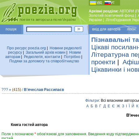
укр
рус
Архівні розділи:
АВТОРИ (П
Золотий поетичний фонд
|
України
|
Лiтоб'єднання Укр
пошук
вхiд для авторiв логін:
Пізнавальні та
Цікаві посилан
Про ресурс poezia.org
|
Новини редколегiї
ресурсу
|
Загальний архiв новин
|
Новим
Літературна пе
авторам
|
Редколегiя, контакти
|
Потрiбно
|
проекти
|
Афіша
Подяки за допомогу та співробітництво
Цікавинки і нов
???
»
(415)
/
В'ячеслав Рассипаєв
Фільтри
: Всі власники авторсь
А
Б
В
Г
Д
Е
Є
Ж
З
І
Ї
Й
К
В'яче
Книга гостей автора
Поля з позначкою
*
обов’язкові для заповнення. Введення коду підтвердженн
гостей