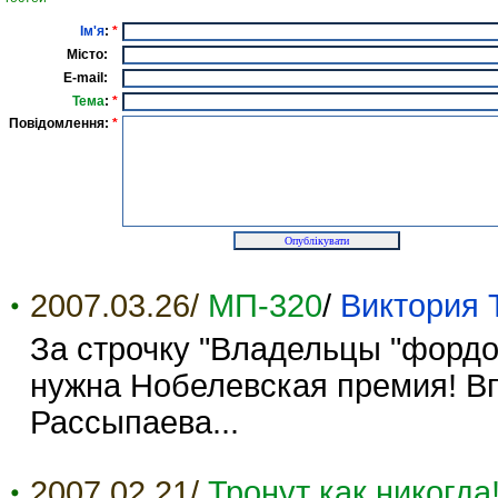
Ім'я
:
*
Місто:
E-mail:
Тема
:
*
Повідомлення:
*
2007.03.26/
МП-320
/
Виктория 
За строчку "Владельцы "фордо
нужна Нобелевская премия! Вп
Рассыпаева...
2007.02.21/
Тронут как никогда