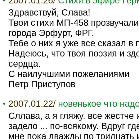
2007.01.26/
Стихи в эфире Гер
Здравствуй, Слава!
Твои стихи МП-458 прозвучали
города Эрфурт, ФРГ.
Тебе о них я уже все сказал 
Надеюсь, что твоя поэзия и з
сердца.
С наилучшими пожеланиями
Петр Приступов
2007.01.22/
новенькое что надо
Сллава, а я гляжу. все жестче 
задело ... по-всякому. Вдруг гд
мне пока дважды по тридцать и