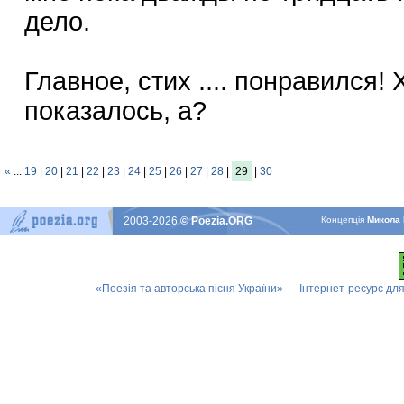
дело.
Главное, стих .... понравился!
показалось, а?
«
...
19
|
20
|
21
|
22
|
23
|
24
|
25
|
26
|
27
|
28
|
29
|
30
2003-2026
© Poezia.ORG
Концепцiя
Микола 
«Поезія та авторська пісня України» — Інтернет-ресурс для