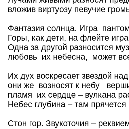
вложив виртуозу певучие громы
Фантазия солнца. Игра панто
Горы, как дети, на флейте игр
Одна за другой разносится му
любовь их небесна, может все
Их дух воскресает звездой над
они же возносят к небу верш
пламя их сердце – вулкана ра
Небес глубина – там прячется
Стон гор. Звукоточия – реквие