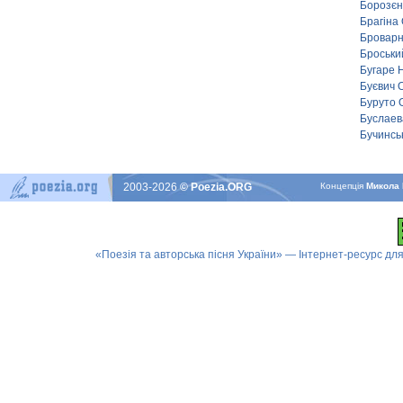
Борозєн
Брагіна
Броварн
Броськи
Бугаре 
Буєвич 
Буруто 
Буслаев
Бучинсь
2003-2026
© Poezia.ORG
Концепцiя
Микола 
«Поезія та авторська пісня України» — Інтернет-ресурс для