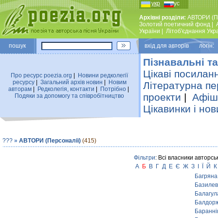
укр
рус
Архівні розділи:
АВТОРИ (П
Золотий поетичний фонд
|
України
|
Лiтоб'єднання Укр
пошук
вхiд для авторiв логін:
Пізнавальні та
Цікаві посилан
Про ресурс poezia.org
|
Новини редколегiї
ресурсу
|
Загальний архiв новин
|
Новим
Літературна пе
авторам
|
Редколегiя, контакти
|
Потрiбно
|
проекти
|
Афіша
Подяки за допомогу та співробітництво
Цікавинки і нов
???
»
АВТОРИ (Персоналії)
(415)
Фільтри
: Всі власники авторсь
А
Б
В
Г
Д
Е
Є
Ж
З
І
Ї
Й
К
Багряна
Базилев
Балагул
Балдорж
Бараннік