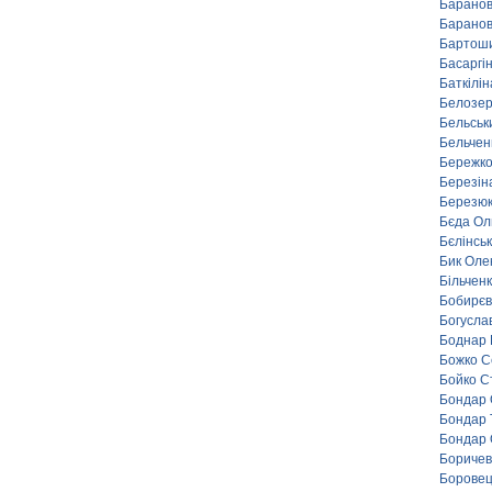
Баранов
Баранов
Бартоши
Басаргi
Баткілін
Белозер
Бельськ
Бельчен
Берeжко
Березін
Березюк
Бєда Ол
Бєлінсь
Бик Оле
Більченк
Бобирєв 
Богусла
Боднар 
Божко С
Бойко С
Бондар 
Бондар 
Бондар 
Боричев
Боровец