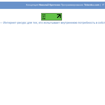
Концепция
Николай Кротенко
Программирование
Tebenko.com
| I
 — Интернет-ресурс для тех, кто испытывает внутреннюю потребность в соб