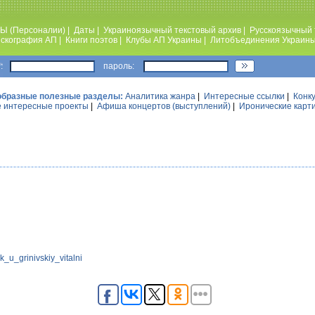
Ы (Персоналии)
|
Даты
|
Украиноязычный текстовый архив
|
Русскоязычный 
скография АП
|
Книги поэтов
|
Клубы АП Украины
|
Литобъединения Украин
:
пароль:
образные полезные разделы:
Аналитика жанра
|
Интересные ссылки
|
Конк
 интересные проекты
|
Афиша концертов (выступлений)
|
Иронические карт
k_u_grinivskiy_vitalni