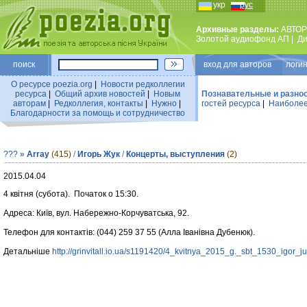
укр
рус
Архивные разделы:
АВТОР
Золотой аудиофонд АП
|
Ди
поиск
вход для авторов логин
О ресурсе poezia.org
|
Новости редколлегии
ресурса
|
Общий архив новостей
|
Новым
Познавательные и разно
авторам
|
Редколлегия, контакты
|
Нужно
|
гостей ресурса
|
Наиболее
Благодарности за помощь и сотрудничество
???
»
Array
(415)
/
Игорь Жук
/
Концерты, выступления
(2)
2015.04.04
4 квітня (субота). Початок о 15:30.
Адреса: Київ, вул. Набережно-Корчуватська, 92.
Телефон для контактів: (044) 259 37 55 (Алла Іванівна Дубенюк).
Детальніше
http://grinvitall.io.ua/s1191420/4_kvitnya_2015_g._sbt_1530_igor_ju