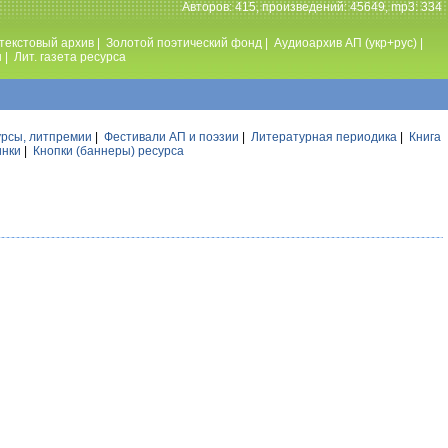
Авторов: 415, произведений: 45649, mp3: 334
текстовый архив
|
Золотой поэтический фонд
|
Аудиоархив АП (укр+рус)
|
ы
|
Лит. газета ресурса
урсы, литпремии
|
Фестивали АП и поэзии
|
Литературная периодика
|
Книга
инки
|
Кнопки (баннеры) ресурса