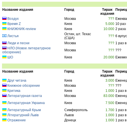
Название издания
Город
Тираж
Перио
издания
Воздух
Москва
???
Ежеква
Время Z
Киев
5.000
10 раз 
КНИЖНИК-review
Киев
10.000
2 раза
Остин, шт. Техас
Листья
???
6 вупус
(США)
Люди и песни
Москва
???
1 раз 
НЛО (Новое литературное
Москва
???
???
обозрение)
ШО
Киев
20.000
Ежеме
Название издания
Город
Тираж
Перио
издания
Друг читача
Киев
3.000
Ежене
Книжное обозрение
Москва
???
???
Критика
Киев
1.000
1 раз 
Литературная газета
Москва
83.000
Ежене
Литературная Украина
Киев
7.500
Ежене
Литературный Крым
Симферополь
1.700
1 раз 
Літературний Львів
Львов
1.000
1 раз 
Отражение
Донецк
1.000
1 раз 