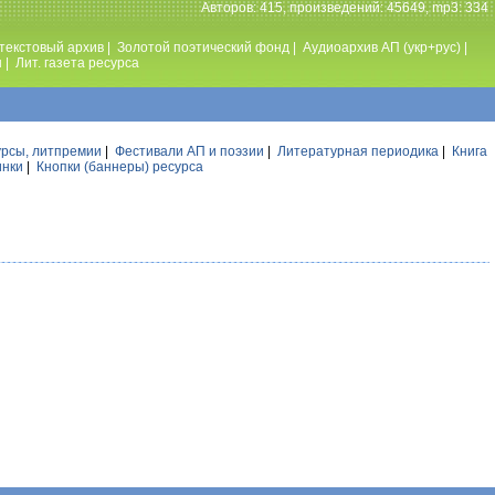
Авторов: 415, произведений: 45649, mp3: 334
текстовый архив
|
Золотой поэтический фонд
|
Аудиоархив АП (укр+рус)
|
ы
|
Лит. газета ресурса
урсы, литпремии
|
Фестивали АП и поэзии
|
Литературная периодика
|
Книга
инки
|
Кнопки (баннеры) ресурса