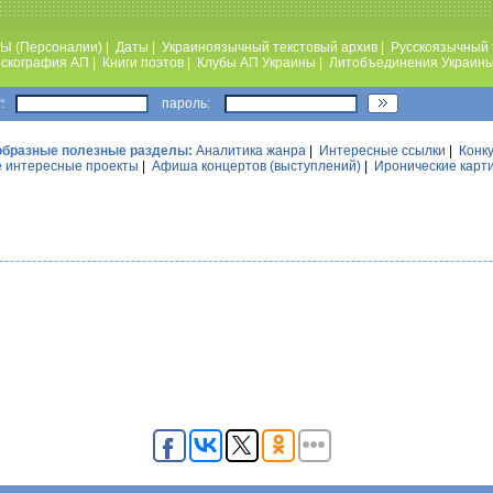
Ы (Персоналии)
|
Даты
|
Украиноязычный текстовый архив
|
Русскоязычный 
скография АП
|
Книги поэтов
|
Клубы АП Украины
|
Литобъединения Украин
:
пароль:
образные полезные разделы:
Аналитика жанра
|
Интересные ссылки
|
Конк
 интересные проекты
|
Афиша концертов (выступлений)
|
Иронические карт