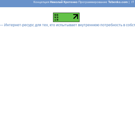
Концепция
Николай Кротенко
Программирование
Tebenko.com
| I
 — Интернет-ресурс для тех, кто испытывает внутреннюю потребность в соб