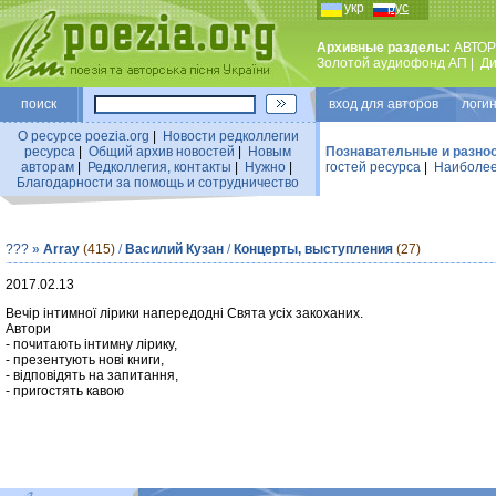
укр
рус
Архивные разделы:
АВТОР
Золотой аудиофонд АП
|
Ди
поиск
вход для авторов логин
О ресурсе poezia.org
|
Новости редколлегии
ресурса
|
Общий архив новостей
|
Новым
Познавательные и разно
авторам
|
Редколлегия, контакты
|
Нужно
|
гостей ресурса
|
Наиболее
Благодарности за помощь и сотрудничество
???
»
Array
(415)
/
Василий Кузан
/
Концерты, выступления
(27)
2017.02.13
Вечір інтимної лірики напередодні Свята усіх закоханих.
Автори
- почитають інтимну лірику,
- презентують нові книги,
- відповідять на запитання,
- пригостять кавою