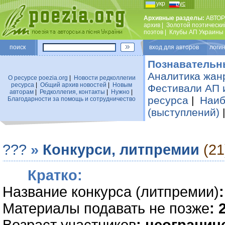
укр
рус
Архивные разделы:
АВТОР
архив
|
Золотой поэтически
поэтов
|
Клубы АП Украины
поиск
вход для авторов логин
Познавательн
Аналитика жан
О ресурсе poezia.org
|
Новости редколлегии
ресурса
|
Общий архив новостей
|
Новым
Фестивали АП 
авторам
|
Редколлегия, контакты
|
Нужно
|
ресурса
|
Наиб
Благодарности за помощь и сотрудничество
(выступлений)
???
»
Конкурси, литпремии
(21
Кратко:
Название конкурса (литпремии)
Материалы подавать не позже
: 