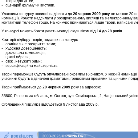
- твори для дітей;
- сценарій фільму чи вистави.
Учасники конкурсу повинні надіслати до
20 червня 2009 року
не менше 20 пое
номінації). Роботи надсилати у роздрукованому вигляді та в електронному варі
контактний телефон тощо. На конкурс приймаються лише твори, написані ук
У конкурсі можуть брати участь молоді люди віком
від 14 до 28 років.
Критерії відбору творів, поданих на конкурс:
- оригінальне розкриття теми;
- художня довершеність;
- досконала композиція;
- цікаві образи;
- свіжі, незужиті рими;
- версифікаційна майстерність.
Твори переможців будуть опубліковані окремим збірником. У кожній номінац
учасники будуть відзначені грамотами, грошовими преміями та цінними пода
Твори приймаються до
20 червня 2009
року за адресою:
35800, Рівненська область, м. Острог, вул. Семінарська, 2, Національний уніве
Оголошення підсумків відбудеться 9 листопада 2009 р.
2003-2026
© Poezia.ORG