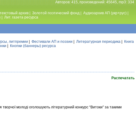
Авторов: 415, произведений: 45645, mp3: 334
текстовый архив
|
Золотой поэтический фонд
|
Аудиоархив АП (укр+рус)
|
ы
|
Лит. газета ресурса
урсы, литпремии
|
Фестивали АП и поэзии
|
Литературная периодика
|
Книга
инки
|
Кнопки (баннеры) ресурса
Распечатать
 творчої молоді оголошують літературний конкурс “Витоки” за такими