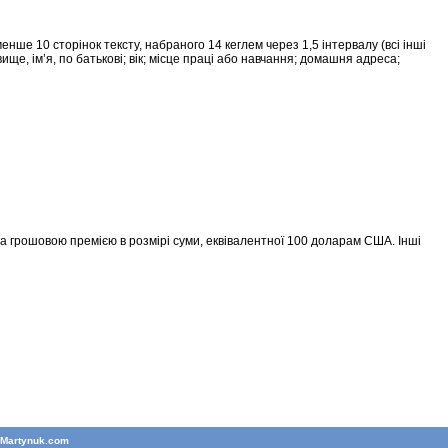
енше 10 сторінок тексту, набраного 14 кеглем через 1,5 інтервалу (всі інші
ище, ім’я, по батькові; вік; місце праці або навчання; домашня адреса;
а грошовою премією в розмірі суми, еквівалентної 100 доларам США. Інші
T
Martynuk.com