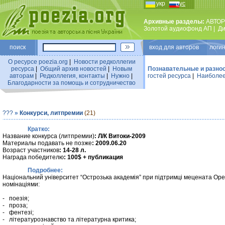
укр
рус
Архивные разделы:
АВТОР
Золотой аудиофонд АП
|
Ди
поиск
вход для авторов логин
О ресурсе poezia.org
|
Новости редколлегии
ресурса
|
Общий архив новостей
|
Новым
Познавательные и разно
авторам
|
Редколлегия, контакты
|
Нужно
|
гостей ресурса
|
Наиболее
Благодарности за помощь и сотрудничество
???
»
Конкурси, литпремии
(21)
Кратко:
Название конкурса (литпремии)
: Л/К Витоки-2009
Материалы подавать не позже
: 2009.06.20
Возраст участников
: 14-28 л.
Награда победителю
: 100$ + публикация
Подробнее:
Національний університет “Острозька академія” при підтримці мецената Оре
номінаціями:
- поезія;
- проза;
- фентезі;
- літературознавство та літературна критика;