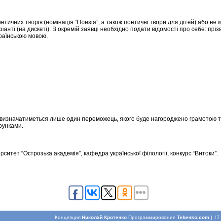
тичних творів (номінація “Поезія”, а також поетичні твори для дітей) або не м
анті (на дискеті). В окремій заявці необхідно подати відомості про себе: прізв
раїнською мовою.
ії визначатиметься лише один переможець, якого буде нагороджено грамотою т
рунками.
рситет “Острозька академія”, кафедра української філології, конкурс “Витоки”.
Концепция
Николай Кротенко
Программирование
Tebenko.com
| I