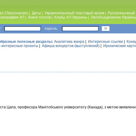
Ы (Персоналии)
|
Даты
|
Украиноязычный текстовый архив
|
Русскоязычный 
скография АП
|
Книги поэтов
|
Клубы АП Украины
|
Литобъединения Украин
:
пароль:
образные полезные разделы:
Аналитика жанра
|
Интересные ссылки
|
Конк
 интересные проекты
|
Афиша концертов (выступлений)
|
Иронические карт
ста Цапа, професора Манітобського університету (Канада), з метою виявлення