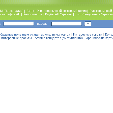
Ы (Персоналии)
|
Даты
|
Украиноязычный текстовый архив
|
Русскоязычный 
скография АП
|
Книги поэтов
|
Клубы АП Украины
|
Литобъединения Украин
:
пароль:
образные полезные разделы:
Аналитика жанра
|
Интересные ссылки
|
Конк
 интересные проекты
|
Афиша концертов (выступлений)
|
Иронические карт