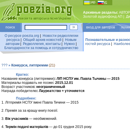
укр
рус
Архивные разделы:
АВТОР
Золотой аудиофонд АП
|
Ди
поиск
вход для авторов логин
О ресурсе poezia.org
|
Новости редколлегии
ресурса
|
Общий архив новостей
|
Новым
Познавательные и разно
авторам
|
Редколлегия, контакты
|
Нужно
|
гостей ресурса
|
Наиболее
Благодарности за помощь и сотрудничество
???
»
Конкурси, литпремии
(21)
Кратко:
Название конкурса (литпремии)
: Л/П НСПУ им. Павла Тычины — 2015
Материалы подавать не позже
: 2015.12.01
Возраст участников
: неограниченный
Награда победителю
: Лауреатство + уточняется
Подробнее:
1. Літпремія НСПУ імені Павла Тичини — 2015
2. Премія за за кращу книгу поезії.
3.
Вік учасників
— необмежений.
4.
Термін подачі матеріалів
— до 01 грудня 2015 року.