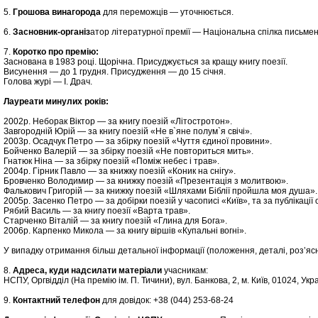
5.
Грошова винагорода
для переможців — уточнюється.
6.
Засновник-організ
атор літературної премії — Національна спілка письмен
7.
Коротко про премію:
Заснована в 1983 році. Щорічна. Присуджується за кращу книгу поезії.
Висунення — до 1 грудня. Присудження — до 15 січня.
Голова журі — І. Драч.
Лауреати минулих років:
2002р. Неборак Віктор — за книгу поезій «Літостротон».
Завгородній Юрій — за книгу поезій «Не в`яне полум`я свічі».
2003р. Осадчук Петро — за збірку поезій «Чуття єдиної провини».
Бойченко Валерій — за збірку поезій «Не повториться мить».
Гнатюк Ніна — за збірку поезій «Поміж небес і трав».
2004р. Гірник Павло — за книжку поезій «Коник на снігу».
Бровченко Володимир — за книжку поезій «Презентація з молитвою».
Фалькович Григорій — за книжку поезій «Шляхами Біблії пройшла моя душа».
2005р. Засенко Петро — за добірки поезій у часописі «Київ», та за публікації о
Рябий Василь — за книгу поезії «Варта трав».
Старченко Віталій — за книгу поезій «Глина для Бога».
2006р. Карпенко Микола — за книгу віршів «Купальні вогні».
У випадку отримання більш детальної інформації (положення, деталі, роз’яс
8.
Адреса, куди надсилати матеріали
учасникам:
НСПУ, Оргвідділ (На премію ім. П. Тичини), вул. Банкова, 2, м. Київ, 01024, Укр
9.
Контактний телефон
для довідок: +38 (044) 253-68-24