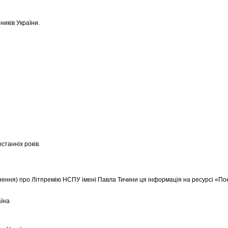
ників України.
станніх років.
нення) про Літпремію НСПУ імені Павла Тичини ця інформація на ресурсі «Пое
аїна