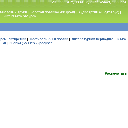
Авторов: 415, произведений: 45649, mp3: 334
текстовый архив
|
Золотой поэтический фонд
|
Аудиоархив АП (укр+рус)
|
ы
|
Лит. газета ресурса
урсы, литпремии
|
Фестивали АП и поэзии
|
Литературная периодика
|
Книга
инки
|
Кнопки (баннеры) ресурса
Распечатать