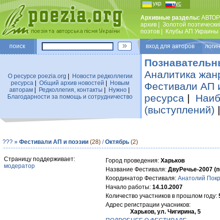
укр
рус
Архивные разделы:
АВТОР
архив
|
Золотой поэтически
поэтов
|
Клубы АП Украины
поиск
вход для авторов логин
Познавательн
Аналитика жан
О ресурсе poezia.org
|
Новости редколлегии
ресурса
|
Общий архив новостей
|
Новым
Фестивали АП 
авторам
|
Редколлегия, контакты
|
Нужно
|
ресурса
|
Наиб
Благодарности за помощь и сотрудничество
(выступлений)
???
»
Фестивали АП и поэзии
(28)
/
Октябрь
(2)
Страницу поддерживает:
Город проведения:
Харьков
модератор
Название Фестиваля:
ДвуРечье-2007 (п
Координатор Фестиваля:
Анатолий Пок
Начало работы:
14.10.2007
Количество участников в прошлом году:
Адрес регистрации учасников:
Харьков, ул. Чигирина, 5