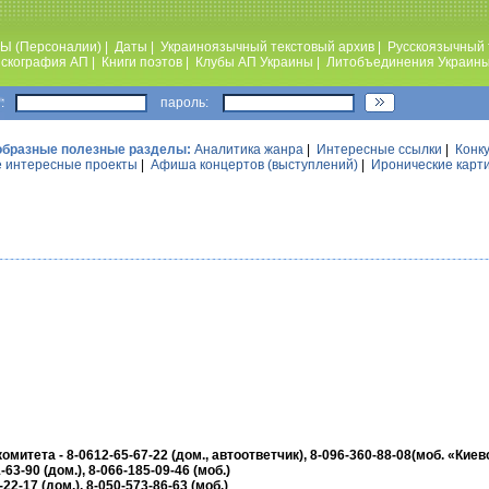
Ы (Персоналии)
|
Даты
|
Украиноязычный текстовый архив
|
Русскоязычный 
скография АП
|
Книги поэтов
|
Клубы АП Украины
|
Литобъединения Украин
:
пароль:
образные полезные разделы:
Аналитика жанра
|
Интересные ссылки
|
Конк
 интересные проекты
|
Афиша концертов (выступлений)
|
Иронические карт
итета - 8-0612-65-67-22 (дом., автоответчик), 8-096-360-88-08(моб. «Киевс
3-90 (дом.), 8-066-185-09-46 (моб.)
2-17 (дом.), 8-050-573-86-63 (моб.)