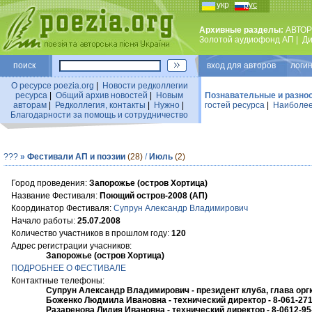
укр
рус
Архивные разделы:
АВТОР
Золотой аудиофонд АП
|
Ди
поиск
вход для авторов логин
О ресурсе poezia.org
|
Новости редколлегии
ресурса
|
Общий архив новостей
|
Новым
Познавательные и разно
авторам
|
Редколлегия, контакты
|
Нужно
|
гостей ресурса
|
Наиболее
Благодарности за помощь и сотрудничество
???
»
Фестивали АП и поэзии
(28)
/
Июль
(2)
Город проведения:
Запорожье (остров Хортица)
Название Фестиваля:
Поющий остров-2008 (АП)
Координатор Фестиваля:
Супрун Александр Владимирович
Начало работы:
25.07.2008
Количество участников в прошлом году:
120
Адрес регистрации учасников:
Запорожье (остров Хортица)
ПОДРОБНЕЕ О ФЕСТИВАЛЕ
Контактные телефоны:
Супрун Александр Владимирович - президент клуба, глава оргком
Боженко Людмила Ивановна - технический директор - 8-061-271-6
Разаренова Лидия Ивановна - технический директор - 8-0612-95-2