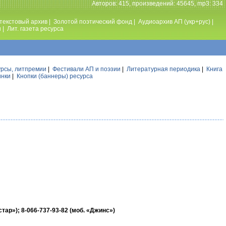
Авторов: 415, произведений: 45645, mp3: 334
текстовый архив
|
Золотой поэтический фонд
|
Аудиоархив АП (укр+рус)
|
ы
|
Лит. газета ресурса
урсы, литпремии
|
Фестивали АП и поэзии
|
Литературная периодика
|
Книга
инки
|
Кнопки (баннеры) ресурса
тар»); 8-066-737-93-82 (моб. «Джинс»)