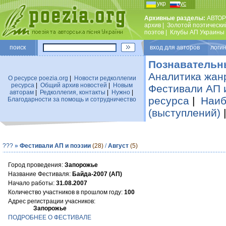
укр
рус
Архивные разделы:
АВТОР
архив
|
Золотой поэтически
поэтов
|
Клубы АП Украины
поиск
вход для авторов логин
Познавательн
Аналитика жан
О ресурсе poezia.org
|
Новости редколлегии
ресурса
|
Общий архив новостей
|
Новым
Фестивали АП 
авторам
|
Редколлегия, контакты
|
Нужно
|
ресурса
|
Наиб
Благодарности за помощь и сотрудничество
(выступлений)
???
»
Фестивали АП и поэзии
(28)
/
Август
(5)
Город проведения:
Запорожье
Название Фестиваля:
Байда-2007 (АП)
Начало работы:
31.08.2007
Количество участников в прошлом году:
100
Адрес регистрации учасников:
Запорожье
ПОДРОБНЕЕ О ФЕСТИВАЛЕ