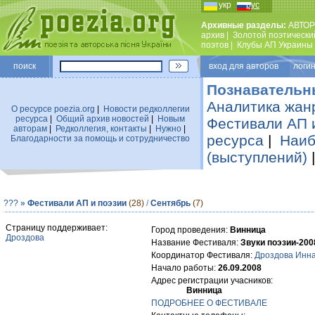
укр
рус
Архивные разделы:
АВТОР
архив
|
Золотой поэтически
поэтов
|
Клубы АП Украины
поиск
вход для авторов логин
Познавательн
Аналитика жан
О ресурсе poezia.org
|
Новости редколлегии
ресурса
|
Общий архив новостей
|
Новым
Фестивали АП 
авторам
|
Редколлегия, контакты
|
Нужно
|
ресурса
|
Наиб
Благодарности за помощь и сотрудничество
(выступлений)
???
»
Фестивали АП и поэзии
(28)
/
Сентябрь
(7)
Страницу поддерживает:
Город проведения:
Винница
Дроздова
Название Фестиваля:
Звуки поэзии-200
Координатор Фестиваля:
Дроздова Инна
Начало работы:
26.09.2008
Адрес регистрации учасников:
Винница
ПОДРОБНЕЕ О ФЕСТИВАЛЕ