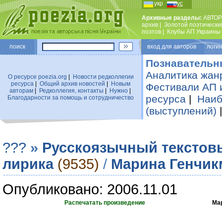
укр
рус
Архивные разделы:
АВТОР
архив
|
Золотой поэтически
поэтов
|
Клубы АП Украины
поиск
вход для авторов логин
Познавательн
Аналитика жан
О ресурсе poezia.org
|
Новости редколлегии
ресурса
|
Общий архив новостей
|
Новым
Фестивали АП 
авторам
|
Редколлегия, контакты
|
Нужно
|
ресурса
|
Наиб
Благодарности за помощь и сотрудничество
(выступлений)
???
»
Русскоязычный текстов
лирика
(9535)
/
Марина Генчик
Опубликовано: 2006.11.01
Распечатать произведение
Ма