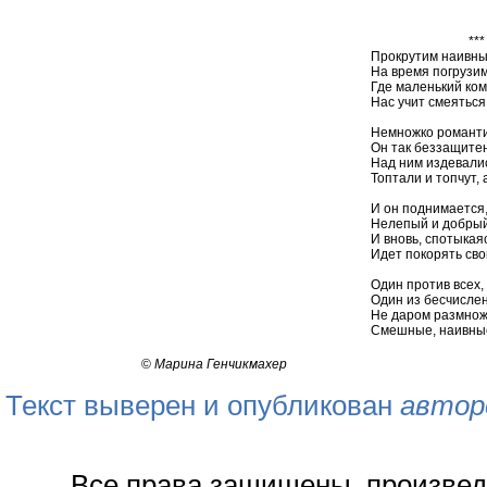
***
Прокрутим наивны
На время погрузим
Где маленький ком
Нас учит смеяться
Немножко романтик
Он так беззащитен
Над ним издевалис
Топтали и топчут, 
И он поднимается,
Нелепый и добрый,
И вновь, спотыкая
Идет покорять св
Один против всех,
Один из бесчисле
Не даром размнож
Смешные, наивные
©
Марина Генчикмахер
Текст выверен и опубликован
автор
Все права защищены, произвед