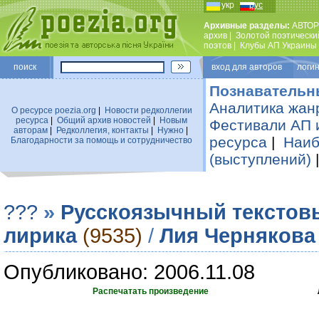
укр
рус
Архивные разделы:
АВТОР
архив
|
Золотой поэтически
поэтов
|
Клубы АП Украины
поиск
вход для авторов логин
Познавательн
Аналитика жан
О ресурсе poezia.org
|
Новости редколлегии
ресурса
|
Общий архив новостей
|
Новым
Фестивали АП 
авторам
|
Редколлегия, контакты
|
Нужно
|
ресурса
|
Наиб
Благодарности за помощь и сотрудничество
(выступлений)
???
»
Русскоязычный текстов
лирика
(9535)
/
Лия Чернякова
Опубликовано: 2006.11.08
Распечатать произведение