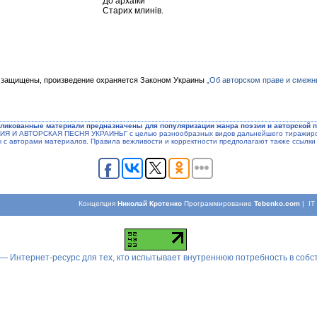
До архаїки
Старих млинів.
 защищены, произведение охраняется Законом Украины
„Об авторском праве и смежн
ликованные материали предназначены для популяризации жанра поэзии и авторской п
ЭЗИЯ И АВТОРСКАЯ ПЕСНЯ УКРАИНЫ” с целью разнообразных видов дальнейшего тиражиров
ы с авторами материалов. Правила вежливости и корректности предполагают также ссылки 
Концепция
Николай Кротенко
Программирование
Tebenko.com
| I
 — Интернет-ресурс для тех, кто испытывает внутреннюю потребность в соб