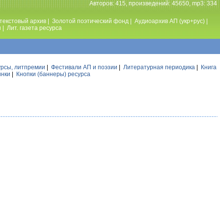
Авторов: 415, произведений: 45650, mp3: 334
текстовый архив
|
Золотой поэтический фонд
|
Аудиоархив АП (укр+рус)
|
ы
|
Лит. газета ресурса
урсы, литпремии
|
Фестивали АП и поэзии
|
Литературная периодика
|
Книга
инки
|
Кнопки (баннеры) ресурса