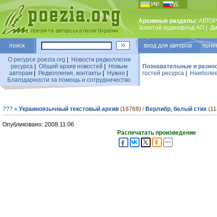
укр
рус
Архивные разделы:
АВТОР
Золотой аудиофонд АП
|
Ди
поиск
вход для авторов логин
О ресурсе poezia.org
|
Новости редколлегии
ресурса
|
Общий архив новостей
|
Новым
Познавательные и разно
авторам
|
Редколлегия, контакты
|
Нужно
|
гостей ресурса
|
Наиболее
Благодарности за помощь и сотрудничество
???
»
Украиноязычный текстовый архив
(16769)
/
Верлибр, белый стих
(11
Опубликовано: 2008.11.06
Распечатать произведение