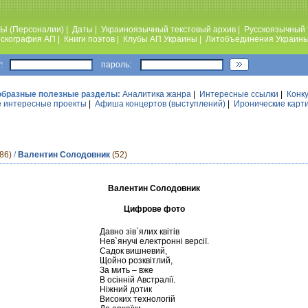
Ы (Персоналии)
|
Даты
|
Украиноязычный текстовый архив
|
Русскоязычный 
скография АП
|
Книги поэтов
|
Клубы АП Украины
|
Литобъединения Украин
:
пароль:
образные полезные разделы:
Аналитика жанра
|
Интересные ссылки
|
Конк
 интересные проекты
|
Афиша концертов (выступлений)
|
Иронические карт
86)
/
Валентин Солодовник
(52)
Валентин Солодовник
Цифрове фото
Давно зів`ялих квітів
Нев`янучі електронні версії.
Садок вишневий,
Щойно розквітлий,
За мить – вже
В осінній Австралії.
Ніжний дотик
Високих технологій