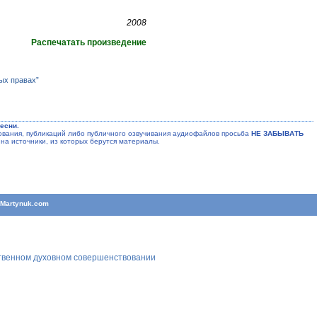
2008
Распечатать произведение
ых правах”
есни.
ания, публикаций либо публичного озвучивания аудиофайлов просьба
НЕ ЗАБЫВАТЬ
на источники, из которых берутся материалы.
T
Martynuk.com
ственном духовном совершенствовании