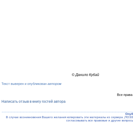
©
Данило Кубай
Текст выверен и опубликован
автором
Все права
Написать отзыв в книгу гостей автора
Опуб
В случае возникновения Вашего желания копировать эти материалы из сервера „ПО
согласовывать все правовые и другие вопрос