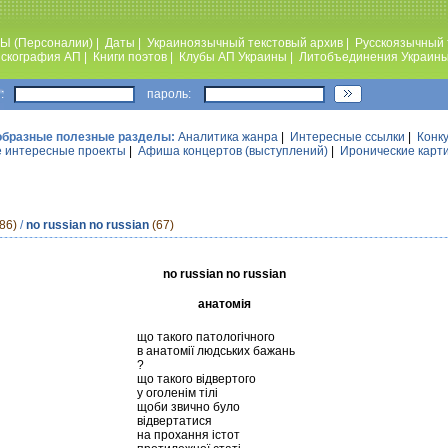
Ы (Персоналии)
|
Даты
|
Украиноязычный текстовый архив
|
Русскоязычный 
скография АП
|
Книги поэтов
|
Клубы АП Украины
|
Литобъединения Украин
:
пароль:
образные полезные разделы:
Аналитика жанра
|
Интересные ссылки
|
Конк
 интересные проекты
|
Афиша концертов (выступлений)
|
Иронические карт
86)
/
no russian no russian
(67)
no russian no russian
анатомія
що такого патологічного
в анатомії людських бажань
?
що такого відвертого
у оголенім тілі
щоби звично було
відвертатися
на прохання істот