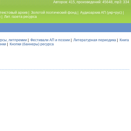
Авторов: 415, произведений: 45648, mp3: 334
текстовый архив
|
Золотой поэтический фонд
|
Аудиоархив АП (укр+рус)
|
ы
|
Лит. газета ресурса
урсы, литпремии
|
Фестивали АП и поэзии
|
Литературная периодика
|
Книга
инки
|
Кнопки (баннеры) ресурса