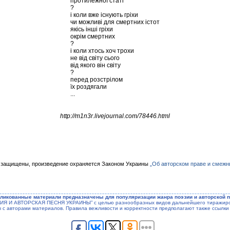
протилежної статі
?
і коли вже існують гріхи
чи можливі для смертних істот
якісь інші гріхи
окрім смертних
?
і коли хтось хоч трохи
не від світу сього
від якого він світу
?
перед розстрілом
їх роздягали
...
http://m1n3r.livejournal.com/78446.html
 защищены, произведение охраняется Законом Украины
„Об авторском праве и смежн
ликованные материали предназначены для популяризации жанра поэзии и авторской п
ЭЗИЯ И АВТОРСКАЯ ПЕСНЯ УКРАИНЫ” с целью разнообразных видов дальнейшего тиражиров
ы с авторами материалов. Правила вежливости и корректности предполагают также ссылки 