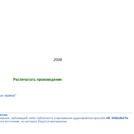
2008
Распечатать произведение
ых правах”
есни.
ания, публикаций либо публичного озвучивания аудиофайлов просьба
НЕ ЗАБЫВАТЬ
на источники, из которых берутся материалы.