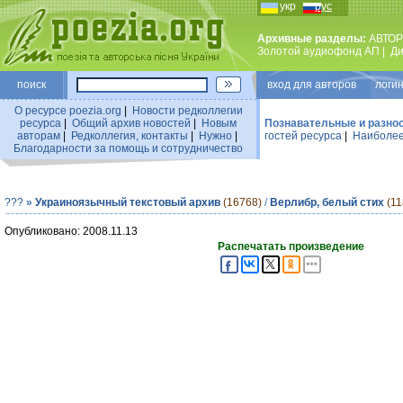
укр
рус
Архивные разделы:
АВТОР
Золотой аудиофонд АП
|
Ди
поиск
вход для авторов логин
О ресурсе poezia.org
|
Новости редколлегии
ресурса
|
Общий архив новостей
|
Новым
Познавательные и разно
авторам
|
Редколлегия, контакты
|
Нужно
|
гостей ресурса
|
Наиболее
Благодарности за помощь и сотрудничество
???
»
Украиноязычный текстовый архив
(16768)
/
Верлибр, белый стих
(11
Опубликовано: 2008.11.13
Распечатать произведение