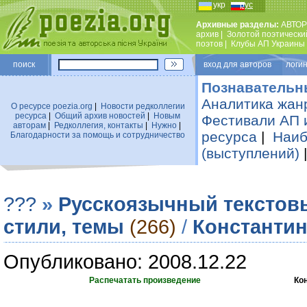
укр
рус
Архивные разделы:
АВТОР
архив
|
Золотой поэтически
поэтов
|
Клубы АП Украины
поиск
вход для авторов логин
Познавательн
Аналитика жан
О ресурсе poezia.org
|
Новости редколлегии
ресурса
|
Общий архив новостей
|
Новым
Фестивали АП 
авторам
|
Редколлегия, контакты
|
Нужно
|
ресурса
|
Наиб
Благодарности за помощь и сотрудничество
(выступлений)
???
»
Русскоязычный текстов
стили, темы
(266)
/
Константин
Опубликовано: 2008.12.22
Распечатать произведение
Ко