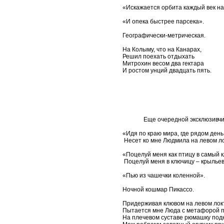
«Искажается орбита каждый век на
«И опека быстрее парсека».
Географически-метрическая.
На Колыму, что на Канарах,
Решил поехать отдыхать
Митрохин весом два гектара
И ростом унций двадцать пять.
Еще очередной эксклюзивчик дл
«Идя по краю мира, где рядом день 
Несет ко мне Людмила на левом ло
«Поцелуй меня как птицу в самый к
Поцелуй меня в ключицу – крыльев
«Пью из чашечки коленной».
Ночной кошмар Пикассо.
Придерживая клювом на левом локт
Пытается мне Люда с метафорой п
На плечевом суставе рюмашку под