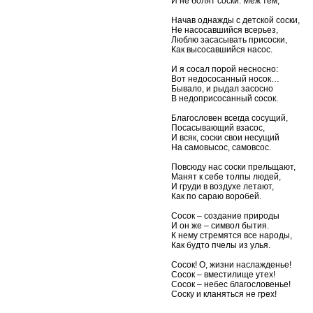
И не болят соски. Меж тем,
Начав однажды с детской соски,
Не насосавшийся всерьез,
Люблю засасывать присоски,
Как высосавшийся насос.
И я сосал порой несносно:
Вот недососанный носок…
Бывало, и рыдал засосно
В недоприсосанный сосок.
Благословен всегда сосущий,
Посасывающий взасос,
И всяк, соски свои несущий
На самовысос, самовсос.
Повсюду нас соски прельщают,
Манят к себе толпы людей,
И груди в воздухе летают,
Как по сараю воробей.
Сосок – создание природы
И он же – символ бытия.
К нему стремятся все народы,
Как будто пчелы из улья.
Сосок! О, жизни наслажденье!
Сосок – вместилище утех!
Сосок – небес благословенье!
Соску и кланяться не грех!