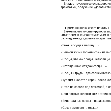
типа «Китобой Закавказья», «Бан
Владеет русским со словарем, им
трамваями, получение удовольстви
Прямо не знаю, с чего начать. Пл
Заметил, что многие «рупоры эпох
читателем, вызывая тем самым, в л
разницу между душевным стриптизо
«Змея, сосущая малину…»
«Вечной жизни горький сок – на вис
«Сосцы, что как плоды шелковиц
«Истощенные жаждой сосцы…»
«Сосцы и грудь – два солнечных кр
«Тут зимы коротал Гирей, сосал к
«Чтоб не сосало под ложечкой, с л
«Эти острые коленки, эти острия 
«Виноградные сосцы – наслаждени
«Сосет змея его плоды…»