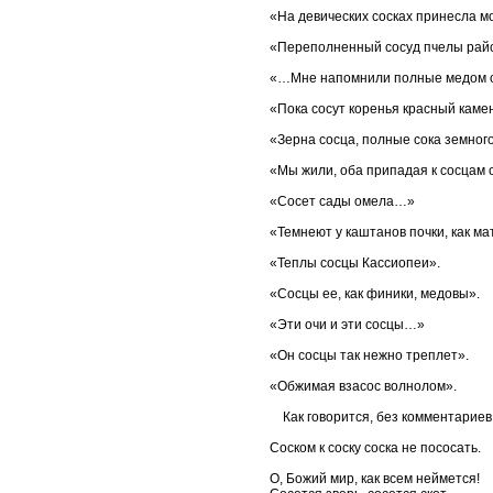
«На девических сосках принесла м
«Переполненный сосуд пчелы райс
«…Мне напомнили полные медом 
«Пока сосут коренья красный кам
«Зерна сосца, полные сока земного
«Мы жили, оба припадая к сосцам с
«Сосет сады омела…»
«Темнеют у каштанов почки, как ма
«Теплы сосцы Кассиопеи».
«Сосцы ее, как финики, медовы».
«Эти очи и эти сосцы…»
«Он сосцы так нежно треплет».
«Обжимая взасос волнолом».
Как говорится, без комментариев.
Соском к соску соска не пососать.
О, Божий мир, как всем неймется!