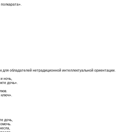
 полкарата».
я обладателей нетрадиционной интеллектуальной ориентации.
и ночь,
кте дочь».
люв.
 ключ».
е дочь,
омочь.
несла,