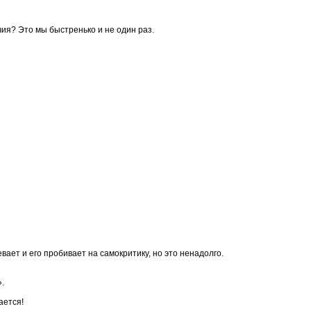
я? Это мы быстренько и не один раз.
ет и его пробивает на самокритику, но это ненадолго.
.
ается!