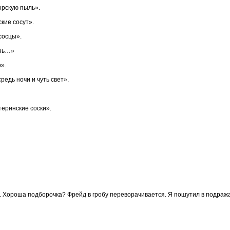
орскую пыль».
кие сосут».
сосцы».
ень…»
».
редь ночи и чуть свет».
теринские соски».
 Хороша подборочка? Фрейд в гробу переворачивается. Я пошутил в подража