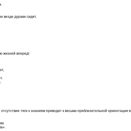
а.
не везде дураки сидят.
ню жизней вперед!
ют,
т.
.
 отсутствие тяги к знаниям приводит к весьма приблизительной ориентации в
ма
а».