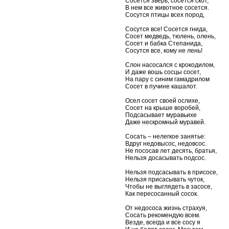
Сосется зверь, сосется скот,
В нем все животное сосется.
Сосутся птицы всех пород,
Сосутся все! Сосется гнида,
Сосет медведь, тюлень, олень,
Сосет и бабка Степанида,
Сосутся все, кому не лень!
Слон насосался с крокодилом,
И даже вошь сосцы сосет,
На пару с синим гамадрилом
Сосет в пучине кашалот.
Осел сосет своей ослихе,
Сосет на крыше воробей,
Подсасывает муравьихе
Даже нескромный муравей.
Сосать – нелегкое занятье:
Вдруг недовысос, недовсос.
Не пососав лет десять, братья,
Нельзя досасывать подсос.
Нельзя подсасывать в присосе,
Нельзя присасывать чуток,
Чтобы не выглядеть в засосе,
Как пересосанный сосок.
От недососа жизнь страхуя,
Сосать рекомендую всем.
Везде, всегда и все сосу я