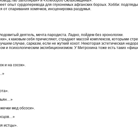
ановодство Заполярья» и «Хлебороб Оклахомщины».
еет опыт сурдоперевода для глухонемых афганских борзых. Хобби: подгля
я от спаривания хомячков, инсценировка раздумья.
одовитый деятель, мечта пародиста. Ладно, пойдем без хронологии.
и», к каковым себя причисляют, страдают массой комплексов, которыми стр
учшем случае, сарказм, если не жуткий хохот. Некоторая эстетическая недо
м и психологическим эксгибиционизмом. У Митрохина тоже есть таких «фише
ок и на сосок».
ы…»
ота».
альян…»
ожечки мед обсоси».
сосцов…»
я истцы».