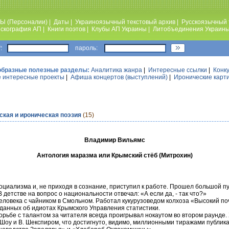
Ы (Персоналии)
|
Даты
|
Украиноязычный текстовый архив
|
Русскоязычный 
скография АП
|
Книги поэтов
|
Клубы АП Украины
|
Литобъединения Украин
:
пароль:
образные полезные разделы:
Аналитика жанра
|
Интересные ссылки
|
Конк
 интересные проекты
|
Афиша концертов (выступлений)
|
Иронические карт
кая и ироническая поэзия
(15)
Владимир Вильямс
Антология маразма или Крымский стёб (Митрохин)
циализма и, не приходя в сознание, приступил к работе. Прошел большой пу
детстве на вопрос о национальности отвечал: «А если да, - так что?»
ловека с чайником в Смольном. Работал кукурузоведом колхоза «Высокий поча
данных об идиотах Крымского Управления статистики.
ьбе с талантом за читателя всегда проигрывал нокаутом во втором раунде
Шоу и В. Шекспиром, что достигнуто, видимо, миллионными тиражами публик