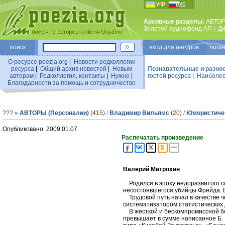
укр
рус
Архивные разделы:
АВТОР
Золотой аудиофонд АП
|
Ди
поиск
вход для авторов логин
О ресурсе poezia.org
|
Новости редколлегии
ресурса
|
Общий архив новостей
|
Новым
Познавательные и разно
авторам
|
Редколлегия, контакты
|
Нужно
|
гостей ресурса
|
Наиболее
Благодарности за помощь и сотрудничество
???
»
АВТОРЫ (Персоналии)
(415)
/
Владимир Вильямс
(20)
/
Юмористичес
Опубликовано: 2009.01.07
Распечатать произведение
Валерий Митрохин
Родился в эпоху недоразвитого со
несостоявшегося убийцы Фрейда. В 
Трудовой путь начал в качестве че
систематизатором статистических 
В жесткой и бескомпромиссной бор
превышает в сумме написанное Б. 