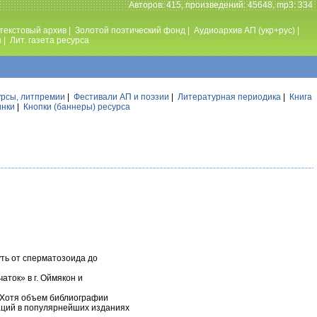
Авторов: 415, произведений: 45648, mp3: 334
текстовый архив
|
Золотой поэтический фонд
|
Аудиоархив АП (укр+рус)
|
ы
|
Лит. газета ресурса
урсы, литпремии
|
Фестивали АП и поэзии
|
Литературная периодика
|
Книга
инки
|
Кнопки (баннеры) ресурса
ть от сперматозоида до
ток» в г. Оймякон и
. Хотя объем библиографии
аций в популярнейших изданиях