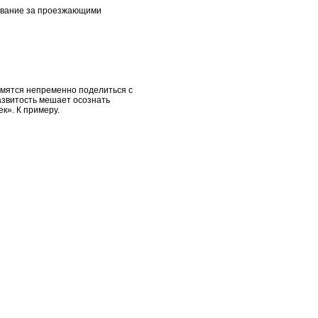
дывание за проезжающими
емятся непременно поделиться с
развитость мешает осознать
к». К примеру.