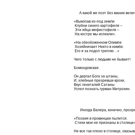
А какой же поэт без мании величи
«Выкопав из-под земли
Клубни синего картофеля –
Эти яйца мефистофеля –
На костре мы испекли».
«На обезбоженном Олимпе
Хозяйничает Некто в нимбе.
Его я за подол треплю…»
Чего только с людьми не бывает!
Бомондовская.
Он дергал Бога за штаны,
И, хлебные презревши крохи,
Вкус гениталий Сатаны
Успел познать гурман Митрохин.
Иногда Валера, конечно, прозрева
«Поэзия в провинции пылится.
Стихи мои не признаны в столице»
Не все так плохо в столице, оказыв