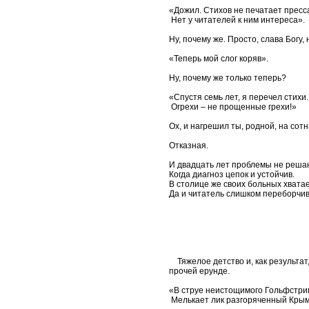
«Дожил. Стихов не печатает пресс
Нет у читателей к ним интереса».
Ну, почему же. Просто, слава Богу, 
«Теперь мой слог коряв».
Ну, почему же только теперь?
«Спустя семь лет, я перечел стихи.
Огрехи – не прощенные грехи!»
Ох, и нагрешил ты, родной, на сот
Отказная.
И двадцать лет проблемы не реша
Когда диагноз цепок и устойчив.
В столице же своих больных хватае
Да и читатель слишком переборчив
Тяжелое детство и, как результат,
прочей ерунде.
«В струе неистощимого Гольфстри
Мелькает лик разгоряченный Крым