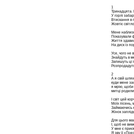
1
Тринадцята. 
У горлі заба
Втискання в 
Жовтіє світло
Мене наблизи
Показували ф
Життя здавили
На диск із п
Усе, чого не 
Знайдуть в м
Запишуть ці і
Розпродадуть
2
А я свій шлях
куди мене зас
я мрію, щоби 
митці родилис
І світ цей ко
Моїх пісень, м
Займаючись 
Жінок заплід
Для цього ма
І, щоб не ви
У мне є приє
Я зву її «Пое