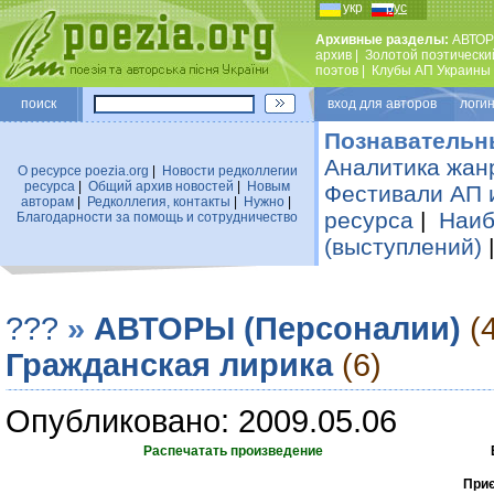
укр
рус
Архивные разделы:
АВТОР
архив
|
Золотой поэтически
поэтов
|
Клубы АП Украины
поиск
вход для авторов логин
Познавательн
Аналитика жан
О ресурсе poezia.org
|
Новости редколлегии
ресурса
|
Общий архив новостей
|
Новым
Фестивали АП 
авторам
|
Редколлегия, контакты
|
Нужно
|
ресурса
|
Наиб
Благодарности за помощь и сотрудничество
(выступлений)
???
»
АВТОРЫ (Персоналии)
(
Гражданская лирика
(6)
Опубликовано: 2009.05.06
Распечатать произведение
Приє