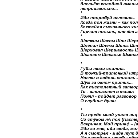
блеснёт холодной амаль
непроизвольно...
*
Иди попробуй оглянись,
Когда пол жизни – как по
Коктейля смешанного хи
Горчит полынь, влечёт ан
*
Шатким Шагом Шли Шере
Шлёпал Шлёма Шить Шт
Шерховал Шершавость Ш
Шнапсом Шевалье Шмони
*
Губы твои слились
В тонкий-притонкий штр
Ногти в ладонь впились -
Шум за окном притих...
Как пистолетный затвор
То - шпингалет в тиши:
Понял - пойдет разговор
О глубине души...
*
Ты предо мной упала ниц -
Со стуком нА пол (Пасте
Вскричав: Мой принц! – (а 
Иди ко мне, иди сюда, мол
А я смотрел - а где тут д
Ища предлог, чтобы удр