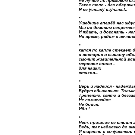
Не лучше ль прямиком ска
Такое тело - без обертки
Я не устану изучать!..
*
Ушедшие вперёд нас жду
Мы их догоним непременн
И ждать, и догонять - не
Но время, рядом с вечнос
*
капля по капле стекает 
и воспарив в вышину обл
смочит живительной вла
мертвое слово -
для наших
стихов...
*
Верь и надейся - надежды
Будут сбываться. Только
Трепетно, свято и беззав
Не сомневайся.
Не бойся.
Иди !
*
Нет, прошлое не стоит 
Ведь, так недалеко до амн
И тщетно о сочувствии 