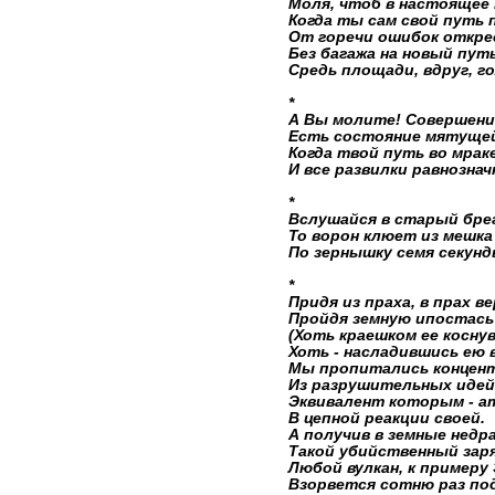
Моля, чтоб в настоящее
Когда ты сам свой путь 
От горечи ошибок откре
Без багажа на новый путь
Средь площади, вдруг, г
*
А Вы молите! Совершени
Есть состояние мятущей
Когда твой путь во мрак
И все развилки равнознач
*
Вслушайся в старый брег
То ворон клюет из мешка
По зернышку семя секунды
*
Придя из праха, в прах в
Пройдя земную ипостась
(Хоть краешком ее косну
Хоть - насладившись ею 
Мы пропитались концен
Из разрушительных идей
Эквивалент которым - а
В цепной реакции своей.
А получив в земные недр
Такой убийственный заря
Любой вулкан, к примеру
Взорвется сотню раз по