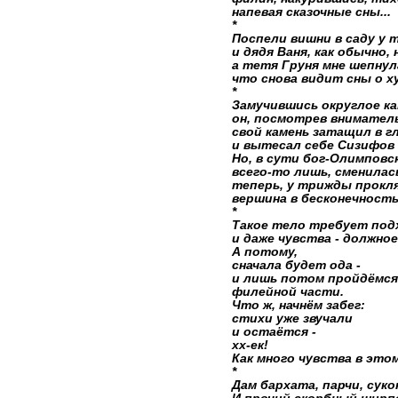
напевая сказочные сны...
*
Поспели вишни в саду у 
и дядя Ваня, как обычно, 
а тетя Груня мне шепнула
что снова видит сны о ху
*
Замучившись округлое к
он, посмотрев вниматель
свой камень затащил в гл
и вытесал себе Сизифов 
Но, в сути бог-Олимповс
всего-то лишь, сменилас
теперь, у трижды прокл
вершина в бесконечность 
*
Такое тело требует под
и даже чувства - должное
А потому,
сначала будет ода -
и лишь потом пройдёмся
филейной части.
Что ж, начнём забег:
стихи уже звучали
и остаётся -
хх-ек!
Как много чувства в этом
*
Дам бархата, парчи, суко