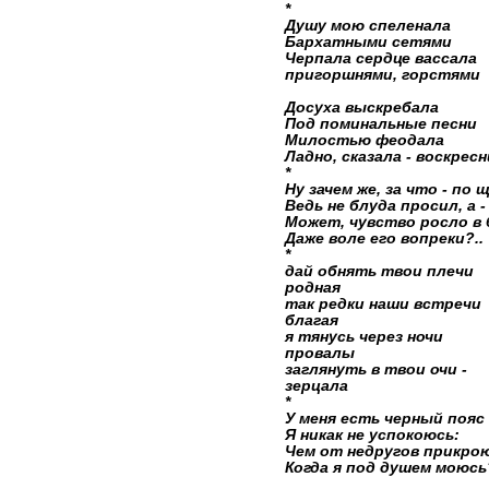
*
Душу мою спеленала
Бархатными сетями
Черпала сердце вассала
пригоршнями, горстями
Досуха выскребала
Под поминальные песни
Милостью феодала
Ладно, сказала - воскресн
*
Ну зачем же, за что - по 
Ведь не блуда просил, а - 
Может, чувство росло в 
Даже воле его вопреки?..
*
дай обнять твои плечи
родная
так редки наши встречи
благая
я тянусь через ночи
провалы
заглянуть в твои очи -
зерцала
*
У меня есть черный пояс 
Я никак не успокоюсь:
Чем от недругов прикрою
Когда я под душем моюсь