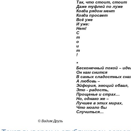
Так, что стоит, стоит
Даже туфлей по луже
Когда рядом мент
Когда просвет
Всё уже
И уже:
Нет!
С
т
о
и
т
!
*
Бесконечный покой – иде
Он нам снится
В самых сладостных сн
А любовь –
Эйфория, эмоций обвал,
Это - радость,
Прощенье и страх…
Но, однако же –
Лучшее в этих мирах,
Что могло бы
Случиться…
©
Вадим Друзь