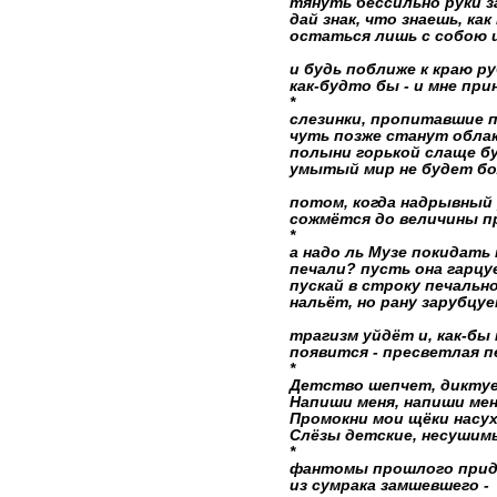
тянуть бессильно руки 
дай знак, что знаешь, ка
остаться лишь с собою 
и будь поближе к краю р
как-будто бы - и мне прин
*
слезинки, пропитавшие п
чуть позже станут обла
полыни горькой слаще бу
умытый мир не будет бо
потом, когда надрывный
сожмётся до величины пр
*
а надо ль Музе покидать 
печали? пусть она гарцу
пускай в строку печально
нальёт, но рану зарубцуе
трагизм уйдёт и, как-бы 
появится - пресветлая пе
*
Детство шепчет, диктуе
Напиши меня, напиши мен
Промокни мои щёки насух
Слёзы детские, несушимы
*
фантомы прошлого при
из сумрака замшевшего -