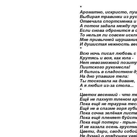
*
Ароматно, искристо, пуши
Выбирая травинки из ру
Отвечала спортсменка и
А потом задала между пр
Если снова обронится в 
То нельзя ли совсем иск
Мне привычней шуршание
И душистая нежность вес
*
Всю ночь писал любовь с
Крутясь и воя, как юла -
Нет невозможной позит
Пиитского рукомесла!
И бились в сладостном д
На дно упавшие тела:
Ты тосковала на диване,
А я любил из-за стола...
*
Цветок весенний - что т
Ещё не пахнут тленом а
Пока ещё не траурна тес
Ещё не в спазме горя губ
Пока сочна зелёная листв
Пока ещё пленяет буйств
Пока ещё потери - трын
И не казала осень грустны
Цвети, дари, своди собой 
Не думай о грядущем увя