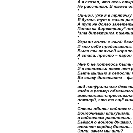
А я сказал, что весь откр
Не рассчитал. В твоей о
*
Ой-йой, уже я в тряпочку
Я думал, тут о жизни раз
А тут не долго залететь 
Попав на директрису* п
*эта директриса к женщ
*
Играли волки с юной дев
И кто себе представить 
Была ты волчьей короле
А стала, просто – парой
*
Мне б не хотелось быть 
И в основаньи тоже нет 
Быть мышью в серости
Во славу дилетанта – ф
*
вид натурального джент
когда в размер обменног
вместилась-спрессовалас
пожалуй, это та ещё ки
*
Стены обиты войлоком -
Войлочными кликушами,
в войлочном расслоении,
Бьёмся о войлок душами,
глохнет сердец биение...
Элли, зачем мы шли?