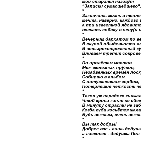
мои старанья назовут
"Записки сумасшедшего".
*
Закончить жизнь в тепл
мечта, наверно, каждого и
а при известной ядовито
вогнать собаку в пену(и н
*
Вечерним бархатом по в
В скупой обыденности л
В четырехстрочечный к
Вливаем трепет сокровен
*
По пролётам мостов
Меж железных прутов,
Незабвенных времён лос
Собираю в альбом,
С потускневшим гербом,
Потерявшие чёткость че
*
Таков уж парадокс кинжал
Чтоб крови капля не сбе
В минуту страсти не заб
Когда губа коснётся жала
Будь нежным, очень нежны
*
Вы так добры!
Добрее вас - лишь дедушк
а ласковее - дедушка Пол 
*