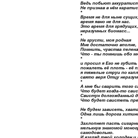
Ведь побьют аккуратист
Не признав в нём каратис
*
Время не для ныне сущих
время явно не для нас.
Это время для грядущих,
неразумных биомасс...
*
Не грусти, моя родная
Мне достаточно вполне,
Помнить, чувства пелена
Что - ты помнишь обо мне
*
и просил я Его не губит
пожалеть её плоть - её 
я тяжелые струи по капл
свято веря Отцу неразум
*
А мне бы сварить того с
Что будет когда-то свис
Свистун долгожданный д
Что будет свистеть пре
Не будем зависеть, хвата
Одна лишь дорога хитино
*
Захлопнет пасть сигарн
мелькнув знакомой моног
самодовольно.
И взгляд твой холоден и 