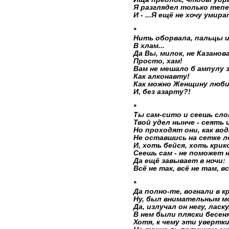
Я разглядел только тепер
И - ...Я ещё не хочу уми
*
Нить оборвала, пальцы 
В хлам...
Да Вы, милок, не Казанова
Просто, хам!
Вам не мешало б ампулу 
Как алконавту!
Как можно Женщину люби
И, без азарту?!
*
Ты сам-сито и сеешь сло
Твой удел нынче - сеять 
Но проходят они, как вод
Не оставшись на сетке ле
И, хоть бейся, хоть крик
Сеешь сам - не поможет 
Да ещё завывает в ночи:
Всё не так, всё не там, вс
*
Да полно-те, вогнали в кр
Ну, был внимательным мо
Да, излучал он негу, ласку
В нем были пляски бесеня
Хотя, к чему эти увертки