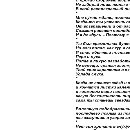
И прочий скорбный ширп
Не забирай лишь только
В свой распрекрасный ли
*
Мне нужно ждать, поэтом
Когда-то ты устанешь о
От возвращений и от ра
Сожжет рассвет последн
И я дождусь. - Поэтому я 
*
Ты был крамольник-бунт
Но вот попал, как кур в о
И стал обычный постав
Пера и пуха.
Попав в лихую разработк
Не верещи, срывая глотк
Твой крик карателям в ох
Услада слуха.
*
Когда не станет звёзд и
и кончатся листки кален
и космосом твои напьют
нагую бесконечность лиц
сама ты станешь звёздам
Вплотную подобравшись
последнего псалма из п
ты зазвучишь в узорах зво
*
Нет сил кричать в глух