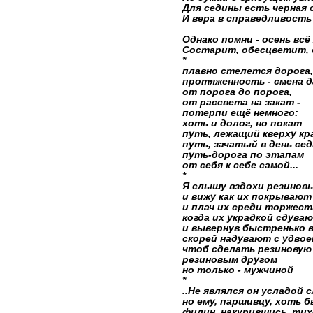
Для седины есть черная 
И вера в справедливость
Однако помни - осень всё
Состарит, обесцветит, 
*
плавно стелется дорога,
протяженность - смена д
от порога до порога,
от рассвета на закат -
потерпи ещё немного:
хоть и долог, но покат
путь, лежащий кверху кр
путь, зачатый в день сед
путь-дорога по этапам
от себя к себе самой...
*
Я слышу вздохи резинов
и вижу как их покрываю
и плач их среди торжес
когда их украдкой сдува
и вывернув быстренько в
скорей надувают с удвое
чтоб сделать резиновую
резиновым другом
но только - мужчиной
*
..Не являлся он усладой с
но ему, паршивцу, хоть б
филин, накурившись, тих