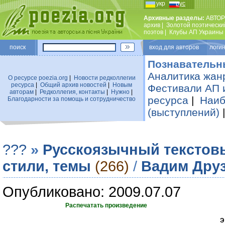
укр
рус
Архивные разделы:
АВТОР
архив
|
Золотой поэтически
поэтов
|
Клубы АП Украины
поиск
вход для авторов логин
Познавательн
Аналитика жан
О ресурсе poezia.org
|
Новости редколлегии
ресурса
|
Общий архив новостей
|
Новым
Фестивали АП 
авторам
|
Редколлегия, контакты
|
Нужно
|
ресурса
|
Наиб
Благодарности за помощь и сотрудничество
(выступлений)
???
»
Русскоязычный текстов
стили, темы
(266)
/
Вадим Дру
Опубликовано: 2009.07.07
Распечатать произведение
Э