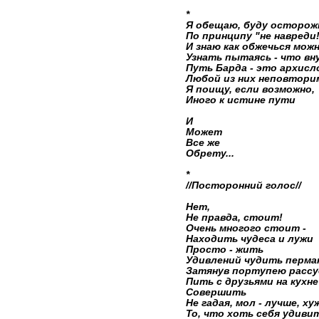
*
Я обещаю, буду осторожн
По принципу "не навреди!
И знаю как обжечься можн
Узнать пытаясь - что в
Путь Барда - это архисл
Любой из них неповтори
Я поищу, если возможно,
Иного к истине пути
И
Может
Все же
Обрету...
*
//Посторонний голос//
Нет,
Не правда, стоит!
Очень многого стоит -
Находить чудеса и лужи
Просто - жить
Удивлений чудить перма
Затянув портупею рассу
Пить с друзьями на кухн
Совершить
Не гадая, мол - лучше, хуж
То, что хоть себя удиви