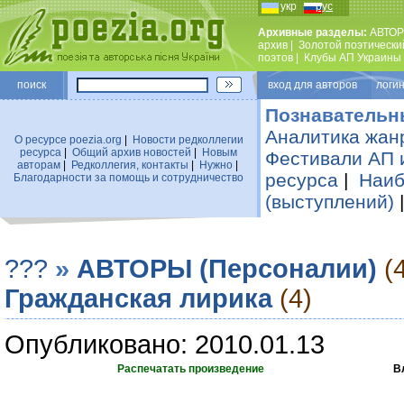
укр
рус
Архивные разделы:
АВТОР
архив
|
Золотой поэтически
поэтов
|
Клубы АП Украины
поиск
вход для авторов логин
Познавательн
Аналитика жан
О ресурсе poezia.org
|
Новости редколлегии
ресурса
|
Общий архив новостей
|
Новым
Фестивали АП 
авторам
|
Редколлегия, контакты
|
Нужно
|
ресурса
|
Наиб
Благодарности за помощь и сотрудничество
(выступлений)
???
»
АВТОРЫ (Персоналии)
(
Гражданская лирика
(4)
Опубликовано: 2010.01.13
Распечатать произведение
В