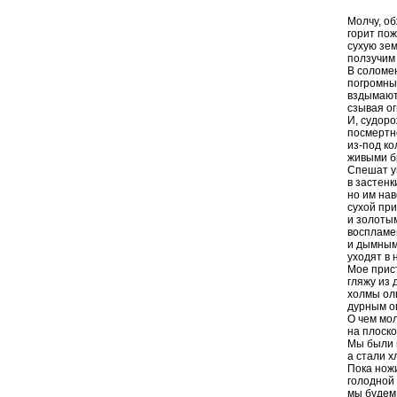
Молчу, о
горит пож
сухую зе
ползучим
В соломе
погромный
вздымают
сзывая о
И, судоро
посмертн
из-под ко
живыми б
Спешат у
в застен
но им на
сухой пр
и золоты
воспламе
и дымным
уходят в 
Мое прис
гляжу из
холмы ол
дурным ог
О чем мо
на плоск
Мы были 
а стали х
Пока нож
голодной 
мы будем