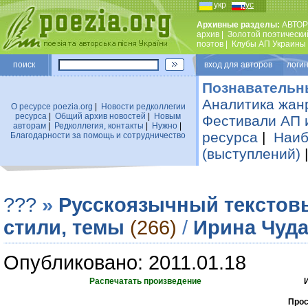
укр
рус
Архивные разделы:
АВТОР
архив
|
Золотой поэтически
поэтов
|
Клубы АП Украины
поиск
вход для авторов логин
Познавательн
Аналитика жан
О ресурсе poezia.org
|
Новости редколлегии
ресурса
|
Общий архив новостей
|
Новым
Фестивали АП 
авторам
|
Редколлегия, контакты
|
Нужно
|
ресурса
|
Наиб
Благодарности за помощь и сотрудничество
(выступлений)
???
»
Русскоязычный текстов
стили, темы
(266)
/
Ирина Чуд
Опубликовано: 2011.01.18
Распечатать произведение
Прос