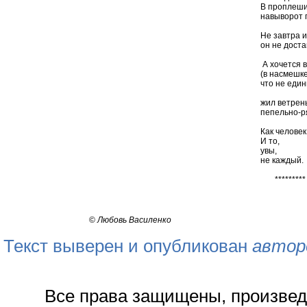
В проплешине крыла
навыворот пе
Не завтра и не 
он не достанется ни
А хочется вдруг
(в насмешке над
что не единым хле
жил ветреный п
пепельно-ряб
Как человек
И то,
увы,
не каждый.
*********
©
Любовь Василенко
Текст выверен и опубликован
автор
Все права защищены, произвед