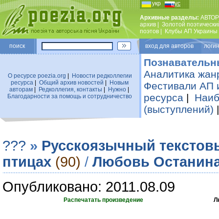
укр
рус
Архивные разделы:
АВТОР
архив
|
Золотой поэтически
поэтов
|
Клубы АП Украины
поиск
вход для авторов логин
Познавательн
Аналитика жан
О ресурсе poezia.org
|
Новости редколлегии
ресурса
|
Общий архив новостей
|
Новым
Фестивали АП 
авторам
|
Редколлегия, контакты
|
Нужно
|
ресурса
|
Наиб
Благодарности за помощь и сотрудничество
(выступлений)
???
»
Русскоязычный текстов
птицах
(90)
/
Любовь Останин
Опубликовано: 2011.08.09
Распечатать произведение
Л