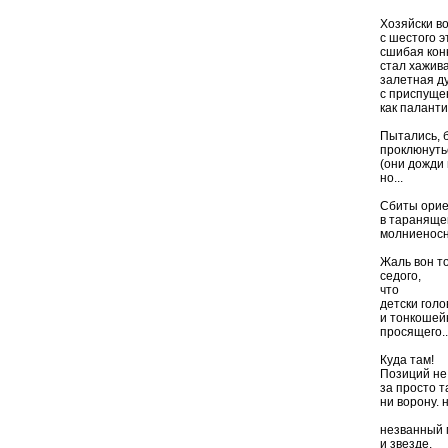
Хозяйски востр
с шестого эт
сшибая конкурент
стал хаживать к н
залетная душ
с приспущенным
как палантин
Пытались, было,
проклюнуться к
(они дожди пророчи
но...
Сбиты ориент
в таранящем п
молниеносною ата
Жаль вон того
седого,
что
детски голова
и тонкошейно трог
просящего..
Куда там!
Позиций не от
за просто та
ни ворону. ни со
незванный мой соа
и звезде.