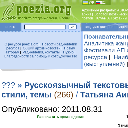
укр
рус
Архивные разделы:
АВТОР
архив
|
Золотой поэтически
поэтов
|
Клубы АП Украины
поиск
вход для авторов логин
Познавательн
Аналитика жан
О ресурсе poezia.org
|
Новости редколлегии
ресурса
|
Общий архив новостей
|
Новым
Фестивали АП 
авторам
|
Редколлегия, контакты
|
Нужно
|
ресурса
|
Наиб
Благодарности за помощь и сотрудничество
(выступлений)
???
»
Русскоязычный текстов
стили, темы
(266)
/
Татьяна Аи
Опубликовано: 2011.08.31
Распечатать произведение
Этимо