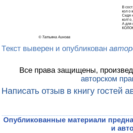
В сос
кол о 
Сидя н
кол! о,
А для
КОЛО
©
Татьяна Аинова
Текст выверен и опубликован
автор
Все права защищены, произвед
авторском пра
Написать отзыв в книгу гостей а
Опубликованные материали предна
и авт