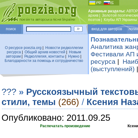
укр
рус
Архивные разделы:
АВТОР
архив
|
Золотой поэтически
поэтов
|
Клубы АП Украины
поиск
вход для авторов логин
Познавательн
Аналитика жан
О ресурсе poezia.org
|
Новости редколлегии
ресурса
|
Общий архив новостей
|
Новым
Фестивали АП 
авторам
|
Редколлегия, контакты
|
Нужно
|
ресурса
|
Наиб
Благодарности за помощь и сотрудничество
(выступлений)
???
»
Русскоязычный текстов
стили, темы
(266)
/
Ксения Наза
Опубликовано: 2011.09.25
Распечатать произведение
Ксени