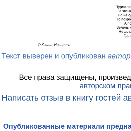
Турмали
И звеня
Но не с
То покро
А по
Зелень к
Не друз
Где 
©
Ксения Назарова
Текст выверен и опубликован
автор
Все права защищены, произвед
авторском пра
Написать отзыв в книгу гостей а
Опубликованные материали предна