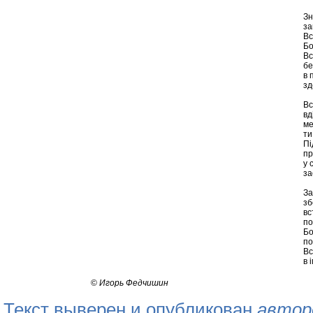
Зн
за
Вс
Бо
Вс
бе
в 
зд
Вс
вд
ме
ти
Пі
пр
у 
за
За
зб
вс
по
Бо
по
Вс
в 
©
Игорь Федчишин
Текст выверен и опубликован
автор