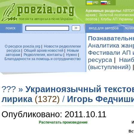
укр
рус
Архивные разделы:
АВТОР
архив
|
Золотой поэтически
поэтов
|
Клубы АП Украины
поиск
вход для авторов логин
Познавательн
Аналитика жан
О ресурсе poezia.org
|
Новости редколлегии
ресурса
|
Общий архив новостей
|
Новым
Фестивали АП 
авторам
|
Редколлегия, контакты
|
Нужно
|
ресурса
|
Наиб
Благодарности за помощь и сотрудничество
(выступлений)
???
»
Украиноязычный тексто
лирика
(1372)
/
Игорь Федчиш
Опубликовано: 2011.10.11
Распечатать произведение
И
Вс