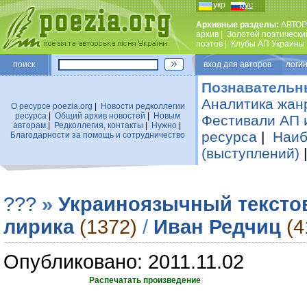
укр
рус
Архивные разделы:
АВТОР
архив
|
Золотой поэтически
поэтов
|
Клубы АП Украины
поиск
вход для авторов логин
Познавательн
Аналитика жан
О ресурсе poezia.org
|
Новости редколлегии
ресурса
|
Общий архив новостей
|
Новым
Фестивали АП 
авторам
|
Редколлегия, контакты
|
Нужно
|
ресурса
|
Наиб
Благодарности за помощь и сотрудничество
(выступлений)
???
»
Украиноязычный тексто
лирика
(1372)
/
Иван Редчиц
(4
Опубликовано: 2011.11.02
Распечатать произведение