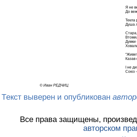
Я не в
До веж
Текла 
Душа л
Стара,
Втомил
Думки 
Ховали
“Живет
Казав 
І не ди
Союз –
©
Иван РЕДЧИЦ
Текст выверен и опубликован
автор
Все права защищены, произвед
авторском пра