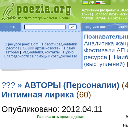
укр
рус
Архивные разделы:
АВТОР
архив
|
Золотой поэтически
поэтов
|
Клубы АП Украины
поиск
вход для авторов логин
Познавательн
Аналитика жан
О ресурсе poezia.org
|
Новости редколлегии
ресурса
|
Общий архив новостей
|
Новым
Фестивали АП 
авторам
|
Редколлегия, контакты
|
Нужно
|
ресурса
|
Наиб
Благодарности за помощь и сотрудничество
(выступлений)
???
»
АВТОРЫ (Персоналии)
(
Интимная лирика
(60)
Опубликовано: 2012.04.11
Распечатать произведение
М
На