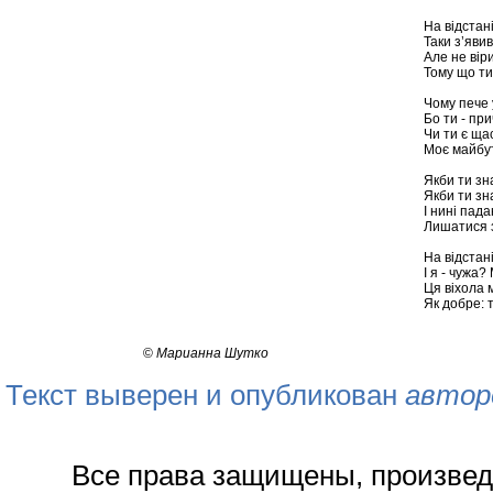
На відстані
Таки з’явив
Але не віри
Тому що ти
Чому пече 
Бо ти - при
Чи ти є ща
Моє майбут
Якби ти зна
Якби ти зна
І нині пада
Лишатися з
На відстані
І я - чужа? 
Ця віхола м
Як добре: т
©
Марианна Шутко
Текст выверен и опубликован
автор
Все права защищены, произвед