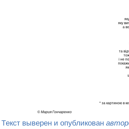
як
яку ви
а в
та від
тож
і не п
покаж
я
* за картиною в к
©
Мария Гончаренко
Текст выверен и опубликован
автор