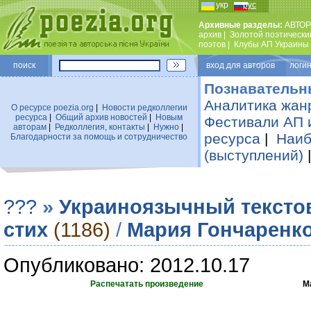
укр
рус
Архивные разделы:
АВТОР
архив
|
Золотой поэтически
поэтов
|
Клубы АП Украины
поиск
вход для авторов логин
Познавательн
Аналитика жан
О ресурсе poezia.org
|
Новости редколлегии
ресурса
|
Общий архив новостей
|
Новым
Фестивали АП 
авторам
|
Редколлегия, контакты
|
Нужно
|
ресурса
|
Наиб
Благодарности за помощь и сотрудничество
(выступлений)
???
»
Украиноязычный тексто
стих
(1186)
/
Мария Гончаренк
Опубликовано: 2012.10.17
Распечатать произведение
М