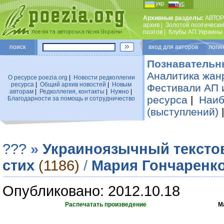
укр
рус
Архивные разделы:
АВТОР
архив
|
Золотой поэтически
поэтов
|
Клубы АП Украины
поиск
вход для авторов логин
Познавательн
Аналитика жан
О ресурсе poezia.org
|
Новости редколлегии
ресурса
|
Общий архив новостей
|
Новым
Фестивали АП 
авторам
|
Редколлегия, контакты
|
Нужно
|
ресурса
|
Наиб
Благодарности за помощь и сотрудничество
(выступлений)
???
»
Украиноязычный тексто
стих
(1186)
/
Мария Гончаренк
Опубликовано: 2012.10.18
Распечатать произведение
М