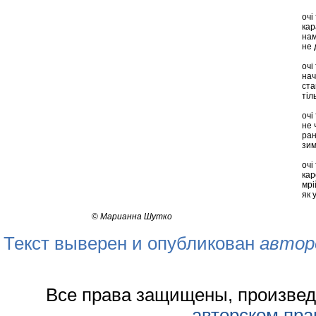
очі
кар
нам
не 
очі
нач
ст
тіл
очі
не 
ран
зим
очі
кар
мрі
як 
©
Марианна Шутко
Текст выверен и опубликован
автор
Все права защищены, произвед
авторском пра