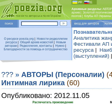
укр
рус
Архивные разделы:
АВТОР
архив
|
Золотой поэтически
поэтов
|
Клубы АП Украины
поиск
вход для авторов логин
Познавательн
Аналитика жан
О ресурсе poezia.org
|
Новости редколлегии
ресурса
|
Общий архив новостей
|
Новым
Фестивали АП 
авторам
|
Редколлегия, контакты
|
Нужно
|
ресурса
|
Наиб
Благодарности за помощь и сотрудничество
(выступлений)
???
»
АВТОРЫ (Персоналии)
(
Интимная лирика
(60)
Опубликовано: 2012.11.05
Распечатать произведение
М