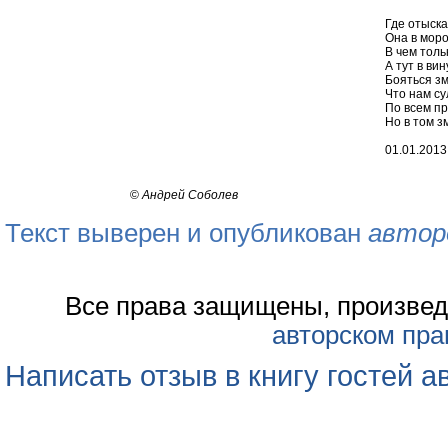
Где отыска
Она в моро
В чем толь
А тут в ви
Бояться зм
Что нам су
По всем пр
Но в том з
01.01.2013
©
Андрей Соболев
Текст выверен и опубликован
автор
Все права защищены, произвед
авторском пра
Написать отзыв в книгу гостей а