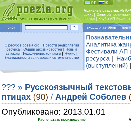
укр
рус
Архивные разделы:
АВТОР
архив
|
Золотой поэтически
поэтов
|
Клубы АП Украины
поиск
вход для авторов логин
Познавательн
Аналитика жан
О ресурсе poezia.org
|
Новости редколлегии
ресурса
|
Общий архив новостей
|
Новым
Фестивали АП 
авторам
|
Редколлегия, контакты
|
Нужно
|
ресурса
|
Наиб
Благодарности за помощь и сотрудничество
(выступлений)
???
»
Русскоязычный текстов
птицах
(90)
/
Андрей Соболев
Опубликовано: 2013.01.01
Распечатать произведение
А