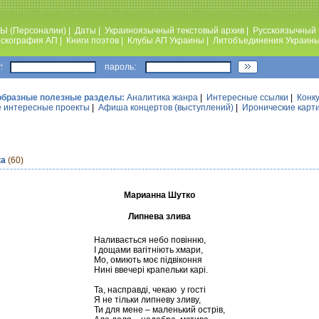
Ы (Персоналии)
|
Даты
|
Украиноязычный текстовый архив
|
Русскоязычный 
скография АП
|
Книги поэтов
|
Клубы АП Украины
|
Литобъединения Украин
:
пароль:
образные полезные разделы:
Аналитика жанра
|
Интересные ссылки
|
Конк
 интересные проекты
|
Афиша концертов (выступлений)
|
Иронические карт
ка
(60)
Марианна Шутко
Липнева злива
Наливається небо повінню,
І дощами вагітніють хмари,
Мо, омиють моє підвіконня
Нині ввечері крапельки карі.
Та, насправді, чекаю у гості
Я не тільки липневу зливу,
Ти для мене – маленький острів,