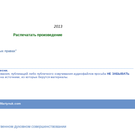
2013
Распечатать произведение
ых правах”
есни.
ания, публикаций либо публичного озвучивания аудиофайлов просьба
НЕ ЗАБЫВАТЬ
на источники, из которых берутся материалы.
T
Martynuk.com
ственном духовном совершенствовании