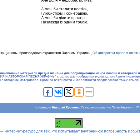
Але доля – недобра, мстива.
А мені би стелити постіль,
І любистком, і сон-травою,
А мені би ділити простір
Назавжди із одним тобою.
 защищены, произведение охраняется Законом Украины
„Об авторском праве и смежн
ликованные материали предназначены для популяризации жанра поэзии и авторской п
ЭЗИЯ И АВТОРСКАЯ ПЕСНЯ УКРАИНЫ” с целью разнообразных видов дальнейшего тиражиров
ы с авторами материалов. Правила вежливости и корректности предполагают также ссылки 
Концепция
Николай Кротенко
Программирование
Tebenko.com
| I
 — Интернет-ресурс для тех, кто испытывает внутреннюю потребность в соб