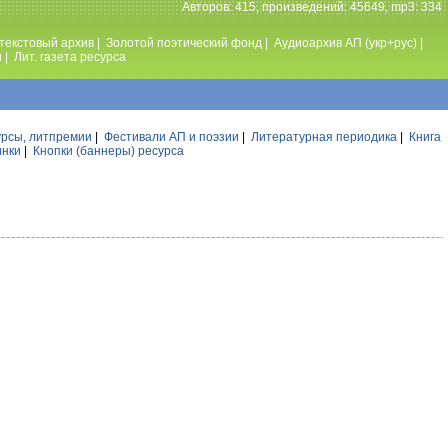
Авторов: 415, произведений: 45649, mp3: 334
текстовый архив
|
Золотой поэтический фонд
|
Аудиоархив АП (укр+рус)
|
ы
|
Лит. газета ресурса
урсы, литпремии
|
Фестивали АП и поэзии
|
Литературная периодика
|
Книга
инки
|
Кнопки (баннеры) ресурса