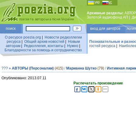
укр
рус
Архивные разделы:
АВТОР
Золотой аудиофонд АП
|
Ди
поиск
вход для авторов логин
О ресурсе poezia.org
|
Новости редколлегии
ресурса
|
Общий архив новостей
|
Новым
Познавательные и разно
авторам
|
Редколлегия, контакты
|
Нужно
|
гостей ресурса
|
Наиболее
Благодарности за помощь и сотрудничество
???
»
АВТОРЫ (Персоналии)
(415)
/
Марианна Шутко
(79)
/
Интимная лири
Опубликовано: 2013.07.11
Распечатать произведение