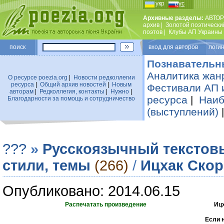
укр
рус
Архивные разделы:
АВТОР
архив
|
Золотой поэтически
поэтов
|
Клубы АП Украины
поиск
вход для авторов логин
Познавательн
Аналитика жан
О ресурсе poezia.org
|
Новости редколлегии
ресурса
|
Общий архив новостей
|
Новым
Фестивали АП 
авторам
|
Редколлегия, контакты
|
Нужно
|
ресурса
|
Наиб
Благодарности за помощь и сотрудничество
(выступлений)
???
»
Русскоязычный текстов
стили, темы
(266)
/
Ицхак Ско
Опубликовано: 2014.06.15
Распечатать произведение
Иц
Если 