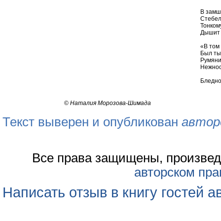
В замш
Стебел
Тонком
Дышит 
«В том
Был ты
Румяни
Нежнос
Бледно
©
Наталия Морозова-Шимада
Текст выверен и опубликован
автор
Все права защищены, произвед
авторском пра
Написать отзыв в книгу гостей а