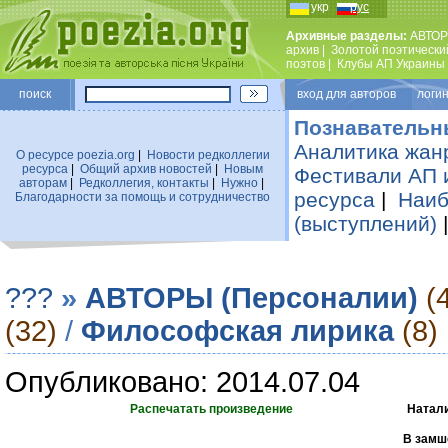
укр
рус
Архивные разделы:
АВТОР
архив
|
Золотой поэтически
поэтов
|
Клубы АП Украины
поиск
вход для авторов логин
Познавательн
Аналитика жан
О ресурсе poezia.org
|
Новости редколлегии
ресурса
|
Общий архив новостей
|
Новым
Фестивали АП 
авторам
|
Редколлегия, контакты
|
Нужно
|
ресурса
|
Наиб
Благодарности за помощь и сотрудничество
(выступлений)
???
»
АВТОРЫ (Персоналии)
(
(32)
/
Философская лирика
(8)
Опубликовано: 2014.07.04
Распечатать произведение
Натал
В замше