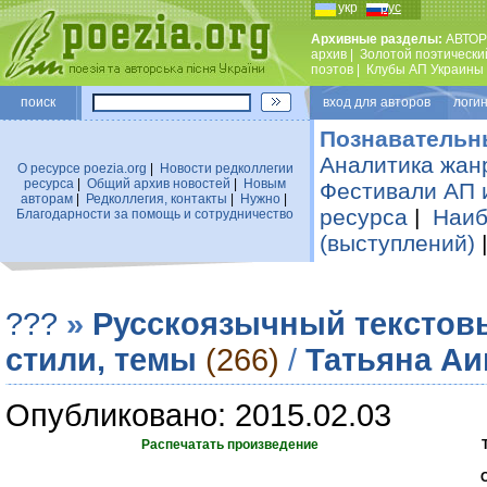
укр
рус
Архивные разделы:
АВТОР
архив
|
Золотой поэтически
поэтов
|
Клубы АП Украины
поиск
вход для авторов логин
Познавательн
Аналитика жан
О ресурсе poezia.org
|
Новости редколлегии
ресурса
|
Общий архив новостей
|
Новым
Фестивали АП 
авторам
|
Редколлегия, контакты
|
Нужно
|
ресурса
|
Наиб
Благодарности за помощь и сотрудничество
(выступлений)
???
»
Русскоязычный текстов
стили, темы
(266)
/
Татьяна Аи
Опубликовано: 2015.02.03
Распечатать произведение