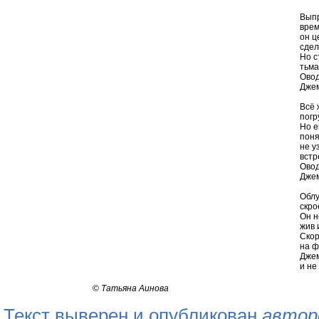
Выпр
врем
он ц
сдел
Но с
тьма
Овод
Джем
Всё 
погр
Но е
поня
не у
встр
Овод
Джем
Облу
скро
Он н
жив 
Скор
на ф
Джем
и не
©
Татьяна Аинова
Текст выверен и опубликован
автор