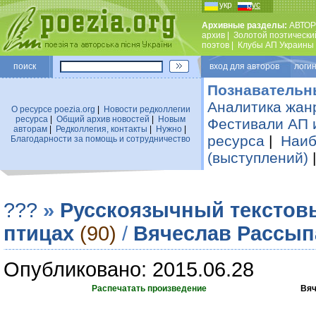
укр
рус
Архивные разделы:
АВТОР
архив
|
Золотой поэтически
поэтов
|
Клубы АП Украины
поиск
вход для авторов логин
Познавательн
Аналитика жан
О ресурсе poezia.org
|
Новости редколлегии
ресурса
|
Общий архив новостей
|
Новым
Фестивали АП 
авторам
|
Редколлегия, контакты
|
Нужно
|
ресурса
|
Наиб
Благодарности за помощь и сотрудничество
(выступлений)
???
»
Русскоязычный текстов
птицах
(90)
/
Вячеслав Рассып
Опубликовано: 2015.06.28
Распечатать произведение
Вяч