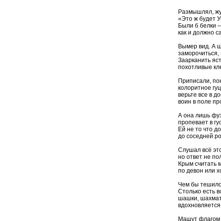
Размышлял, жу
«Это ж будет 
Были б белки –
как и должно 
Вымер вид. А ш
заморочиться, 
Заарканить яс
похотливые кл
Приписали, по
колоритное гуц
верьте все в д
воин в поле пр
А она лишь фу
пропевает в гу
Ей не то что д
до соседней р
Слушал всё это
но ответ не по
Крым считать м
по девон или х
Чем бы тешило
Столько есть в
шашки, шахма
вдохновляется 
Машут флагом 