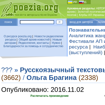
укр
рус
Архивные разделы:
АВТОР
архив
|
Золотой поэтически
поэтов
|
Клубы АП Украины
поиск
вход для авторов логин
Познавательн
Аналитика жан
О ресурсе poezia.org
|
Новости редколлегии
ресурса
|
Общий архив новостей
|
Новым
Фестивали АП 
авторам
|
Редколлегия, контакты
|
Нужно
|
ресурса
|
Наиб
Благодарности за помощь и сотрудничество
(выступлений)
???
»
Русскоязычный текстов
(3662)
/
Ольга Брагина
(2338)
Опубликовано: 2016.11.02
Распечатать произведение