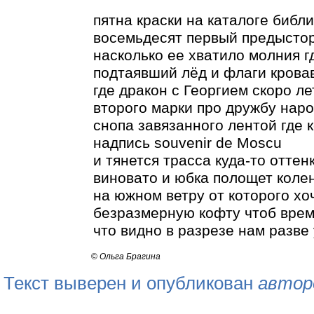
пятна краски на каталоге библ
восемьдесят первый предыстор
насколько ее хватило молния г
подтаявший лёд и флаги кровав
где дракон с Георгием скоро л
второго марки про дружбу наро
снопа завязанного лентой где к
надпись souvenir de Moscu
и тянется трасса куда-то оттен
виновато и юбка полощет коле
на южном ветру от которого хоч
безразмерную кофту чтоб врем
что видно в разрезе нам разве
©
Ольга Брагина
Текст выверен и опубликован
автор