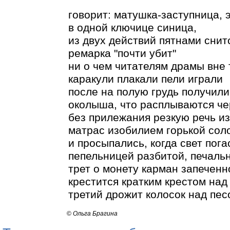
говорит: матушка-заступница, э
в одной ключице синица,
из двух действий пятнами снит
ремарка "почти убит"
ни о чем читателям драмы вне т
каракули плакали пели играли
после на полую грудь получил
околыша, что расплываются ч
без прилежания резкую речь из
матрас изобилием горькой сол
и просыпались, когда свет пога
пепельницей разбитой, печаль
трет о монету карман запеченн
крестится кратким крестом над
третий дрожит колосок над пе
©
Ольга Брагина