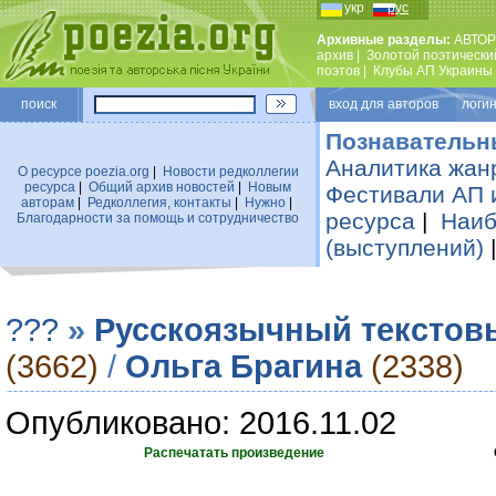
укр
рус
Архивные разделы:
АВТОР
архив
|
Золотой поэтически
поэтов
|
Клубы АП Украины
поиск
вход для авторов логин
Познавательн
Аналитика жан
О ресурсе poezia.org
|
Новости редколлегии
ресурса
|
Общий архив новостей
|
Новым
Фестивали АП 
авторам
|
Редколлегия, контакты
|
Нужно
|
ресурса
|
Наиб
Благодарности за помощь и сотрудничество
(выступлений)
???
»
Русскоязычный текстов
(3662)
/
Ольга Брагина
(2338)
Опубликовано: 2016.11.02
Распечатать произведение