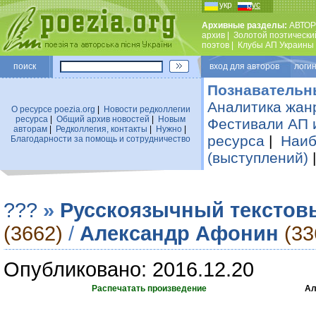
укр
рус
Архивные разделы:
АВТОР
архив
|
Золотой поэтически
поэтов
|
Клубы АП Украины
поиск
вход для авторов логин
Познавательн
Аналитика жан
О ресурсе poezia.org
|
Новости редколлегии
ресурса
|
Общий архив новостей
|
Новым
Фестивали АП 
авторам
|
Редколлегия, контакты
|
Нужно
|
ресурса
|
Наиб
Благодарности за помощь и сотрудничество
(выступлений)
???
»
Русскоязычный текстов
(3662)
/
Александр Афонин
(33
Опубликовано: 2016.12.20
Распечатать произведение
Ал