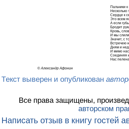
Пальчики к 
Несколько 
Сердце к с
Это всем я
А если губ
Бродит рук
Кровь, слов
И мы слилис
Значит, с 
Встречею н
Дням и нед
И мимо нас
Соединяя и 
Нас пелена
©
Александр Афонин
Текст выверен и опубликован
автор
Все права защищены, произвед
авторском пра
Написать отзыв в книгу гостей а