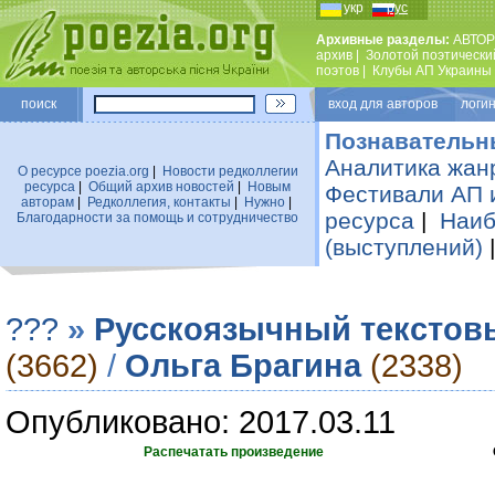
укр
рус
Архивные разделы:
АВТОР
архив
|
Золотой поэтически
поэтов
|
Клубы АП Украины
поиск
вход для авторов логин
Познавательн
Аналитика жан
О ресурсе poezia.org
|
Новости редколлегии
ресурса
|
Общий архив новостей
|
Новым
Фестивали АП 
авторам
|
Редколлегия, контакты
|
Нужно
|
ресурса
|
Наиб
Благодарности за помощь и сотрудничество
(выступлений)
???
»
Русскоязычный текстов
(3662)
/
Ольга Брагина
(2338)
Опубликовано: 2017.03.11
Распечатать произведение