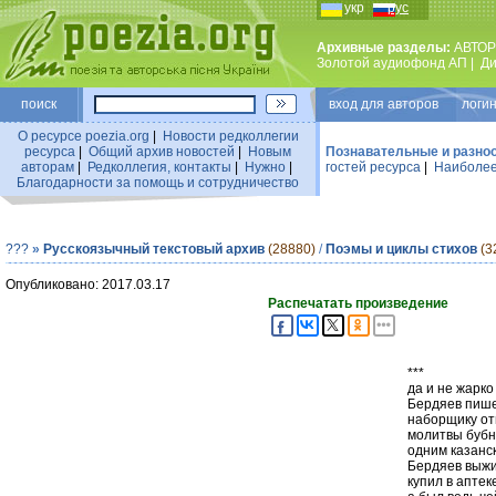
укр
рус
Архивные разделы:
АВТОР
Золотой аудиофонд АП
|
Ди
поиск
вход для авторов логин
О ресурсе poezia.org
|
Новости редколлегии
ресурса
|
Общий архив новостей
|
Новым
Познавательные и разно
авторам
|
Редколлегия, контакты
|
Нужно
|
гостей ресурса
|
Наиболее
Благодарности за помощь и сотрудничество
???
»
Русскоязычный текстовый архив
(28880)
/
Поэмы и циклы стихов
(3
Опубликовано: 2017.03.17
Распечатать произведение
***
да и не жарко
Бердяев пише
наборщику от
молитвы бубн
одним казанс
Бердяев выжи
купил в аптек