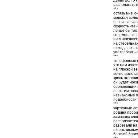
думал долго к
располагать п
***
оставь мне ю
морская волн
песочные час
скорость чтен
лучше бы так
соломенные в
шел неизвест
на стебелька
никогда не зн
употреблять 
***
телефонные к
что нам извес
на плоской з
вечно вылета
кровь окраши
он будет нос
ороговевший 
несть им наз
незнакомые 
подробности 
***
карточные до
родина проби
замазана клее
расползается
разрезали на 
ни расписным
броский брас