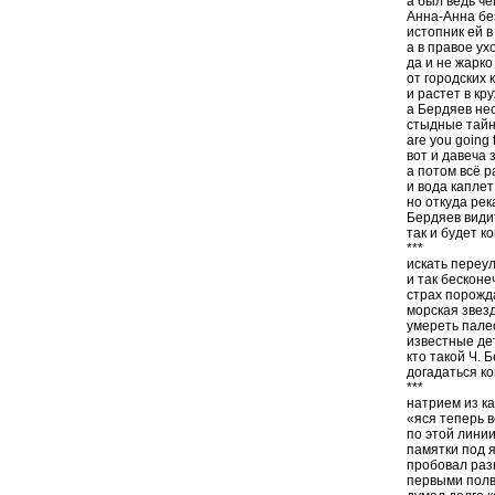
а был ведь че
Анна-Анна бе
истопник ей в
а в правое у
да и не жарко
от городских
и растет в кр
а Бердяев нес
стыдные тайн
are you going t
вот и давеча 
а потом всё р
и вода каплет
но откуда рек
Бердяев видит
так и будет к
***
искать переу
и так бескон
страх порожд
морская звезд
умереть пале
известные де
кто такой Ч. 
догадаться к
***
натрием из к
«яся теперь в
по этой лини
памятки под 
пробовал раз
первыми полв