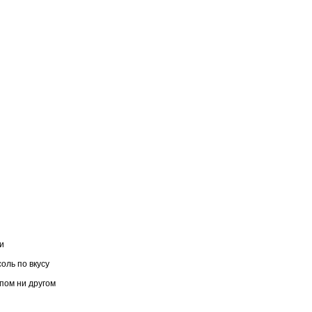
и
оль по вкусу
епом ни другом