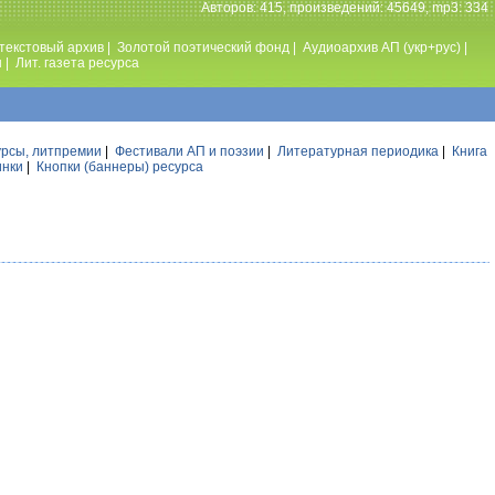
Авторов: 415, произведений: 45649, mp3: 334
текстовый архив
|
Золотой поэтический фонд
|
Аудиоархив АП (укр+рус)
|
ы
|
Лит. газета ресурса
урсы, литпремии
|
Фестивали АП и поэзии
|
Литературная периодика
|
Книга
инки
|
Кнопки (баннеры) ресурса