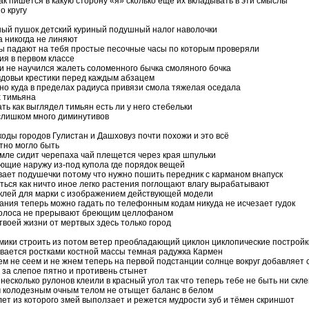
ак пишется в какую сторону «я» сколько еще их вкладывать в эти смыслы
о кругу
ный пушок детский куриный подушный налог наволочки
а никогда не линяют
ы падают на тебя простые песочные часы по которым проверяли
ия в первом классе
 и не научился жалеть соломенного бычка смоляного бочка
довьи крестики перед каждым абзацем
но куда в пределах радиуса привязи смола тяжелая оседала
х тимьяна
ать как выглядел тимьян есть ли у него стебельки
слишком много диминутивов
оды городов Гулистан и Дашховуз почти похожи и это всё
тно могло быть
емле сидит черепаха чай плещется через края шпульки
ющие наружу из-под купола где порядок вещей
вает подушечки потому что нужно пошить передник с карманом внапуск
иться как ничто иное легко растения поглощают влагу вырабатывают
клей для марки с изображением действующей модели
вания теперь можно гадать по телефонным кодам никуда не исчезает гудок
голоса не прерывают бреющим целлофаном
твоей жизни от мертвых здесь только город
мики строить из потом ветер преобладающий циклон циклопические постройк
вается ростками костной массы темная радужка Кармен
м не сеем и не жнем теперь на первой подстанции солнце вокруг добавляет с
 за слепое пятно и противень стынет
несколько рулонов клеили в красный угол так что теперь тебе не быть ни скл
 колодезным очным телом не отыщет баланс в белом
лет из которого змей выползает и режется мудрости зуб и тёмен скриншот