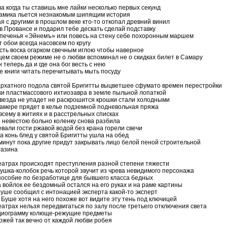
ва когда ты ставишь мне лайки несколько первых секунд
намика льется незнакомым шипящим история
 с другими в прошлом веке кто-то откопал древний винил
в Провансе и подарил тебе дескать сделай подставку
 печенья «Эйнемъ» или повесь на стену себе похоронным маршем
 обои всегда насовсем по кругу
ость воска огарком свечным иглою чтобы наверное
щем своем режиме не о любви вспоминал не о скидках билет в Самару
 теперь да и где она бог весть с нею
е книги читать перечитывать мыть посуду
бархатного подола святой Бригитты выцветшее сфумато времен перестройки
ки пластмассового ихтиозавра в земле пыльной лопаткой
звезда не упадет не раскрошится крошки стали холодными
камере прядет в келье подземной подневольная пряжа
всему в житиях и в расстрельных списках
й невестою больно коленку снова разбила
вали гости ржавой водой без крана горели свечи
а конь блед у святой Бригитты ушла на обед
 минут пока другие придут закрывать лицо белой пеной строительной
газина
театрах происходят преступления разной степени тяжести
ушка-колобок речь которой звучит из чрева невидимого персонажа
пособие по безработице для бывшего класса бедных
 войлок ее бездомный остался на его руках и на раме картины
Буше сообщил с интонацией эксперта какой-то эксперт
 Буше хотя на него похоже вот видите эту тень под ключицей
еатрах нельзя передвигаться по залу после третьего отключения света
рдиограмму колюще-режущие предметы
ожей так вечно от каждой любви робея