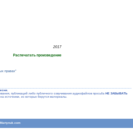
2017
Распечатать произведение
ых правах”
есни.
ания, публикаций либо публичного озвучивания аудиофайлов просьба
НЕ ЗАБЫВАТЬ
на источники, из которых берутся материалы.
T
Martynuk.com