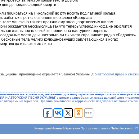
 не кроется за текстом кроме текста другого
о дня до предпоследней смерти
или побираться на Никольской во рту носить под патиной кольца
ть забытых в рот слов непонятное слово «Вроцлав»
а теле манекена так вот проткни ему палец портновским шилом
лочи рождается бессмыслица так что теперь углерод никогда не окислится
альная жизнь под пленкой из пропилена настурции георгины
посадочные места да и настолько ли ты чиста спрашивает радио «Радонеж»
 бесхозные тела мелких колюще-режущих заплетающихся в ногах
смертию да и настолько ли ты
 защищены, произведение охраняется Законом Украины
„Об авторском праве и смежн
ликованные материали предназначены для популяризации жанра поэзии и авторской п
ЭЗИЯ И АВТОРСКАЯ ПЕСНЯ УКРАИНЫ” с целью разнообразных видов дальнейшего тиражиров
ы с авторами материалов. Правила вежливости и корректности предполагают также ссылки 
Концепция
Николай Кротенко
Программирование
Tebenko.com
| I