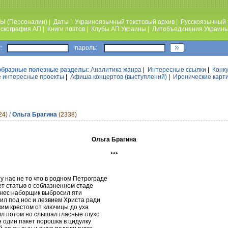
Ы (Персоналии)
|
Даты
|
Украиноязычный текстовый архив
|
Русскоязычный 
скография АП
|
Книги поэтов
|
Клубы АП Украины
|
Литобъединения Украин
:
пароль:
образные полезные разделы:
Аналитика жанра
|
Интересные ссылки
|
Конк
 интересные проекты
|
Афиша концертов (выступлений)
|
Иронические карт
24)
/
Ольга Брагина
(2338)
Ольга Брагина
***
 у нас не то что в родном Петрограде
т статью о соблазненном стаде
нес наборщик выбросил яти
ил под нос и лезвием Христа ради
ким крестом от ключицы до уха
л потом но слышал гласные глухо
е один пакет порошка в цидулку