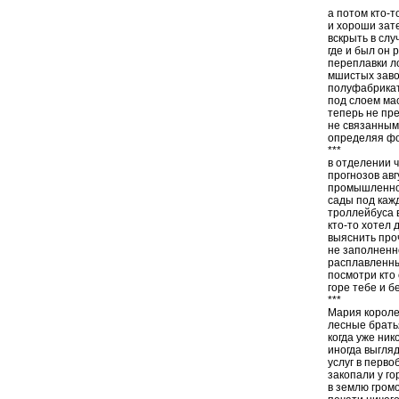
***
а потом кто-т
и хороши зат
вскрыть в сл
где и был он 
переплавки л
мшистых завод
полуфабрикат
под слоем мас
теперь не пр
не связанным
определяя фо
***
в отделении 
прогнозов ав
промышленнос
сады под каж
троллейбуса 
кто-то хотел 
выяснить проч
не заполненн
расплавленны
посмотри кто
горе тебе и б
***
Мария короле
лесные брать
когда уже ник
иногда выгля
услуг в перв
закопали у го
в землю гром