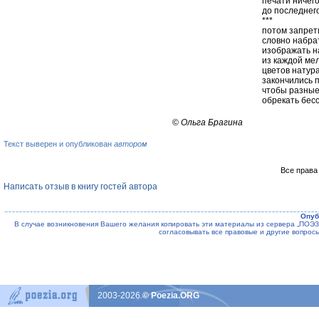
печати ничего
до последнег
***
потом запрет
словно набра
изображать н
из каждой ме
цветов натур
закончились 
чтобы разные
обрекать бес
©
Ольга Брагина
Текст выверен и опубликован
автором
Все права
Написать отзыв в книгу гостей автора
Опуб
В случае возникновения Вашего желания копировать эти материалы из сервера „ПО
согласовывать все правовые и другие вопрос
2003-2026
© Poezia.ORG