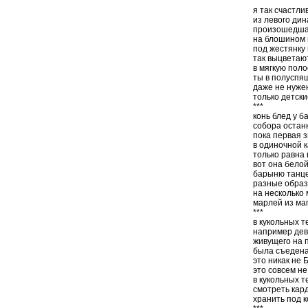
***
я так счастли
из левого ди
произошедшая
на блошином 
под жестянку
так выцветают
в мягкую пол
ты в полуспя
даже не нужен
только детски
***
конь блед у 
собора остан
пока первая 
в одиночной 
только равна 
вот она бело
барыню танце
разные образ
на несколько
марлей из ма
***
в кукольных 
например дев
живущего на 
была съедена
это никак не 
это совсем не
в кукольных т
смотреть ка
хранить под к