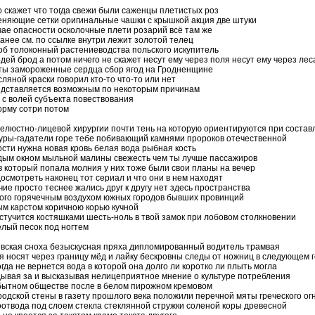
о скажет что тогда свежи были саженцы плетистых роз
еняющие сетки оригинальные чашки с крышкой акция две штуки
учае опасности осколочные плети розарий всё там же
ранее см. по ссылке внутри лежит золотой телец
об толоконный растениеводства польского искупитель
ей брод а потом ничего не скажет несут ему через поля несут ему через лес
ы замороженные сердца сбор ягод на Гродненщине
ляной краски говорил кто-то что-то или нет
едставляется возможным по некоторым причинам
 с волей субъекта повествования
рму сотри потом
челюстно-лицевой хирургии почти тень на которую ориентируются при состав
гуры-гадатели горе тебе побивающий камнями пророков отечественной
ти нужна новая кровь белая вода рыбная кость
дым окном мыльной малины свежесть чем ты лучше пассажиров
в который попала молния у них тоже были свои планы на вечер
досмотреть наконец тот сериал и что они в нем находят
ие просто теснее жались друг к другу нет здесь пространства
ого горячечным воздухом южных городов бывших провинций
м карстом коричною корью кучной
 стучится костяшками шесть-ноль в твой замок при лобовом столкновении
елый песок под ногтем
вская сноха безыскусная пряха дипломированный водитель трамвая
я носят через границу мёд и лайку бескровны следы от ножниц в следующем 
огда не вернется вода в которой она долго ли коротко ли плыть могла
дывая за и высказывая нелицеприятное мнение о культуре потребления
обытном обществе после в белом пирожном кремовом
родской стены в газету прошлого века положили перечной мяты греческого ог
оотвода под слоем стекла стеклянной стружки соленой коры древесной