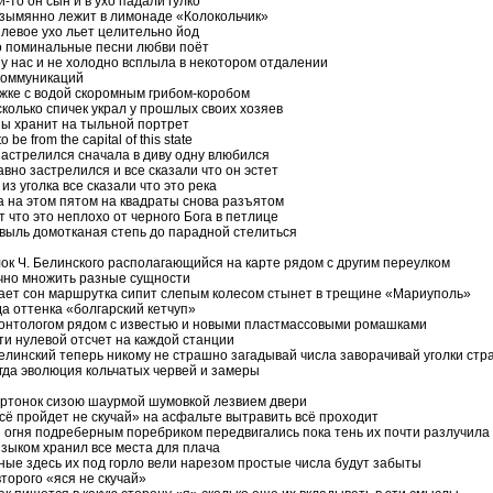
й-то он сын и в ухо падали гулко
зымянно лежит в лимонаде «Колокольчик»
 левое ухо льет целительно йод
хо поминальные песни любви поёт
 у нас и не холодно всплыла в некотором отдалении
 коммуникаций
ужке с водой скоромным грибом-коробом
колько спичек украл у прошлых своих хозяев
ы хранит на тыльной портрет
o be from the capital of this state
застрелился сначала в диву одну влюбился
авно застрелился и все сказали что он эстет
 из уголка все сказали что это река
а на этом пятом на квадраты снова разъятом
 что это неплохо от черного Бога в петлице
овыль домотканая степь до парадной стелиться
лок Ч. Белинского располагающийся на карте рядом с другим переулком
ечно множить разные сущности
ает сон маршрутка сипит слепым колесом стынет в трещине «Мариуполь»
а оттенка «болгарский кетчуп»
онтологом рядом с известью и новыми пластмассовыми ромашками
ти нулевой отсчет на каждой станции
Белинский теперь никому не страшно загадывай числа заворачивай уголки стр
огда эволюция кольчатых червей и замеры
артонок сизою шаурмой шумовкой лезвием двери
сё пройдет не скучай» на асфальте вытравить всё проходит
и огня подреберным поребриком передвигались пока тень их почти разлучила
языком хранил все места для плача
ные здесь их под горло вели нарезом простые числа будут забыты
торого «яся не скучай»