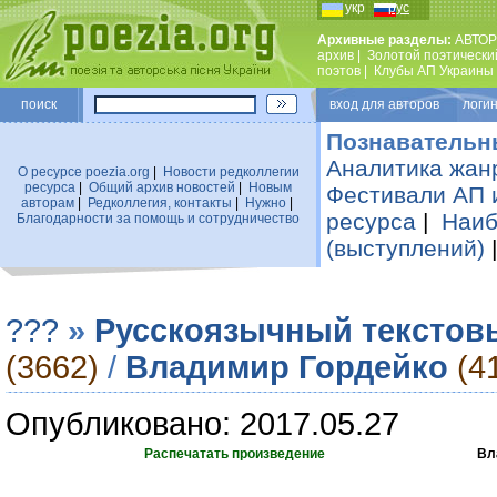
укр
рус
Архивные разделы:
АВТОР
архив
|
Золотой поэтически
поэтов
|
Клубы АП Украины
поиск
вход для авторов логин
Познавательн
Аналитика жан
О ресурсе poezia.org
|
Новости редколлегии
ресурса
|
Общий архив новостей
|
Новым
Фестивали АП 
авторам
|
Редколлегия, контакты
|
Нужно
|
ресурса
|
Наиб
Благодарности за помощь и сотрудничество
(выступлений)
???
»
Русскоязычный текстов
(3662)
/
Владимир Гордейко
(4
Опубликовано: 2017.05.27
Распечатать произведение
Вл