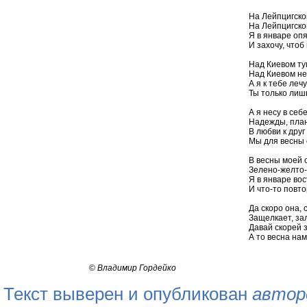
На Лейпцигско
На Лейпцигско
Я в январе опя
И захочу, чтоб
Над Киевом ту
Над Киевом не
А я к тебе леч
Ты только лиш
А я несу в се
Надежды, план
В любви к дру
Мы для весны 
В весны моей о
Зелено-желто-
Я в январе во
И что-то повт
Да скоро она, 
Защелкает, за
Давай скорей 
А то весна нам
©
Владимир Гордейко
Текст выверен и опубликован
автор