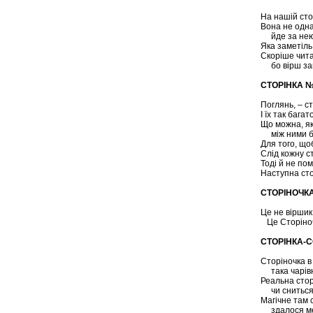
На нашій стор
Вона не одна
йде за нею
Яка заметіль
Скоріше чита
бо вірш за
СТОРІНКА 
Поглянь, – ст
І їх так багато
Що можна, як 
між ними бл
Для того, що
Слід кожну с
Тоді й не по
Наступна сто
СТОРІНОЧК
Це не віршик 
Це Сторіноч
СТОРІНКА-
Сторіночка в 
така чарівн
Реальна стор
чи сниться
Магічне там 
здалося м