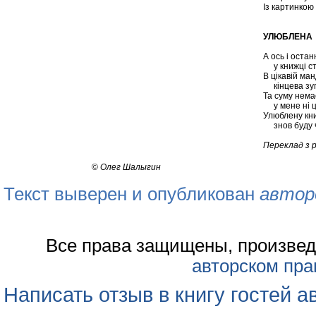
Із картинкою 
УЛЮБЛЕНА 
А ось і остан
у книжці ст
В цікавій ма
кінцева зуп
Та суму нема
у мене ні ц
Улюблену кни
знов буду ч
Переклад з р
©
Олег Шалыгин
Текст выверен и опубликован
автор
Все права защищены, произвед
авторском пра
Написать отзыв в книгу гостей а