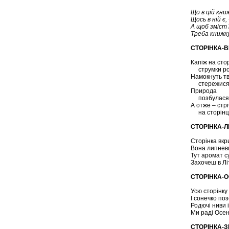
Що в цій кни
Щось в ній є
А щоб зміст 
Треба книжк
СТОРІНКА-
Капіж на стор
струмки ро
Намокнуть тво
стережися
Природа
позбулася д
А отже – стр
на сторінці
СТОРІНКА-Л
Сторінка вкр
Вона липневи
Тут аромат с
Захочеш в Літ
СТОРІНКА-О
Усю сторінку
І сонечко по
Родючі ниви 
Ми раді Осен
СТОРІНКА-