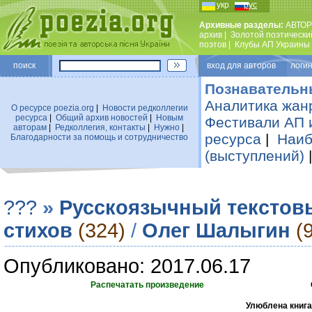
укр
рус
Архивные разделы:
АВТОР
архив
|
Золотой поэтически
поэтов
|
Клубы АП Украины
поиск
вход для авторов логин
Познавательн
Аналитика жан
О ресурсе poezia.org
|
Новости редколлегии
ресурса
|
Общий архив новостей
|
Новым
Фестивали АП 
авторам
|
Редколлегия, контакты
|
Нужно
|
ресурса
|
Наиб
Благодарности за помощь и сотрудничество
(выступлений)
???
»
Русскоязычный текстов
стихов
(324)
/
Олег Шалыгин
(
Опубликовано: 2017.06.17
Распечатать произведение
Улюблена книга