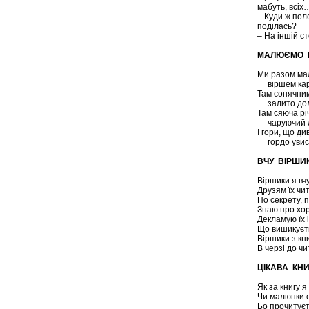
мабуть, всіх
– Куди ж по
поділась?
– На іншій с
МАЛЮЄМО 
Ми разом м
віршем кар
Там сонячним
залито дол
Там сяюча рі
чаруючий л
І гори, що ди
гордо увис
ВЧУ ВІРШИ
Віршики я вч
Друзям їх чи
По секрету, 
Знаю про хор
Декламую їх і
Що вишикуєть
Віршики з кн
В черзі до чи
ЦІКАВА КН
Як за книгу я
Чи малюнки є
Бо прочитуєт