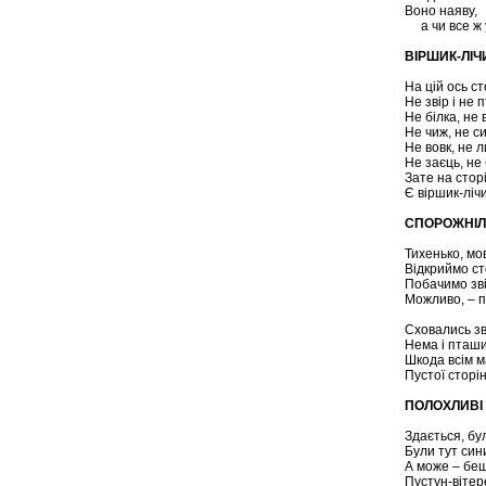
Воно наяву,
а чи все ж у
ВІРШИК-ЛІЧ
На цій ось ст
Не звір і не 
Не білка, не 
Не чиж, не с
Не вовк, не л
Не заєць, не
Зате на стор
Є віршик-ліч
СПОРОЖНІЛ
Тихенько, мов
Відкриймо ст
Побачимо зві
Можливо, – 
Сховались зв
Нема і пташ
Шкода всім 
Пустої сторін
ПОЛОХЛИВІ
Здається, бу
Були тут сини
А може – беш
Пустун-вітер