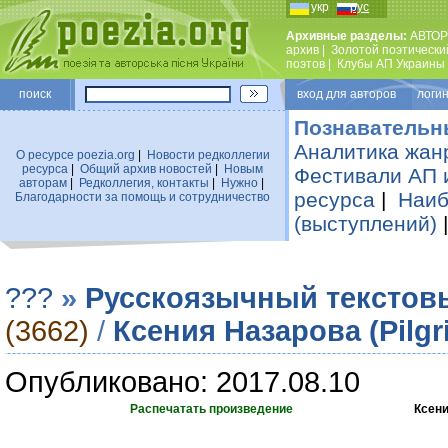
укр
рус
Архивные разделы:
АВТОР
архив
|
Золотой поэтически
поэтов
|
Клубы АП Украины
поиск
вход для авторов логин
Познавательн
Аналитика жан
О ресурсе poezia.org
|
Новости редколлегии
ресурса
|
Общий архив новостей
|
Новым
Фестивали АП 
авторам
|
Редколлегия, контакты
|
Нужно
|
ресурса
|
Наиб
Благодарности за помощь и сотрудничество
(выступлений)
???
»
Русскоязычный текстов
(3662)
/
Ксения Назарова (Pilgr
Опубликовано: 2017.08.10
Распечатать произведение
Ксени