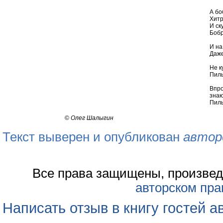
А б
Хитр
И ск
Боб
И на
Даж
Не к
Пил
Впро
знаю
Пилы
©
Олег Шалыгин
Текст выверен и опубликован
автор
Все права защищены, произвед
авторском пра
Написать отзыв в книгу гостей а