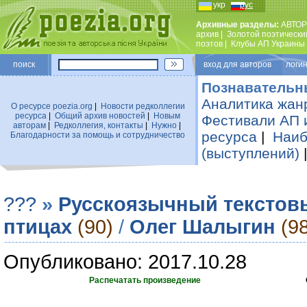
укр
рус
Архивные разделы:
АВТОР
архив
|
Золотой поэтически
поэтов
|
Клубы АП Украины
поиск
вход для авторов логин
Познавательн
Аналитика жан
О ресурсе poezia.org
|
Новости редколлегии
ресурса
|
Общий архив новостей
|
Новым
Фестивали АП 
авторам
|
Редколлегия, контакты
|
Нужно
|
ресурса
|
Наиб
Благодарности за помощь и сотрудничество
(выступлений)
???
»
Русскоязычный текстов
птицах
(90)
/
Олег Шалыгин
(9
Опубликовано: 2017.10.28
Распечатать произведение