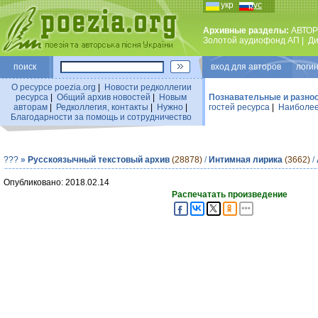
укр
рус
Архивные разделы:
АВТОР
Золотой аудиофонд АП
|
Ди
поиск
вход для авторов логин
О ресурсе poezia.org
|
Новости редколлегии
ресурса
|
Общий архив новостей
|
Новым
Познавательные и разно
авторам
|
Редколлегия, контакты
|
Нужно
|
гостей ресурса
|
Наиболее
Благодарности за помощь и сотрудничество
???
»
Русскоязычный текстовый архив
(28878)
/
Интимная лирика
(3662)
/
Опубликовано: 2018.02.14
Распечатать произведение