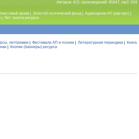
Авторов: 415, произведений: 45647, mp3: 334
текстовый архив
|
Золотой поэтический фонд
|
Аудиоархив АП (укр+рус)
|
ы
|
Лит. газета ресурса
урсы, литпремии
|
Фестивали АП и поэзии
|
Литературная периодика
|
Книга
инки
|
Кнопки (баннеры) ресурса