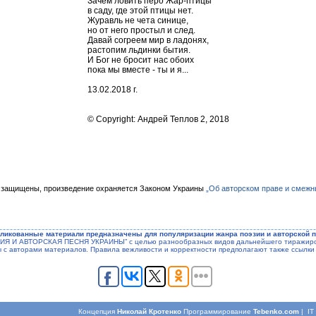
Зачем ловить перо Жар-птицы
в саду, где этой птицы нет.
Журавль не чета синице,
но от него простыл и след.
Давай согреем мир в ладонях,
растопим льдинки бытия.
И Бог не бросит нас обоих
пока мы вместе - ты и я...
13.02.2018 г.
© Copyright: Андрей Теплов 2, 2018
 защищены, произведение охраняется Законом Украины
„Об авторском праве и смежн
ликованные материали предназначены для популяризации жанра поэзии и авторской п
ЭЗИЯ И АВТОРСКАЯ ПЕСНЯ УКРАИНЫ” с целью разнообразных видов дальнейшего тиражиров
ы с авторами материалов. Правила вежливости и корректности предполагают также ссылки 
Концепция
Николай Кротенко
Программирование
Tebenko.com
| I