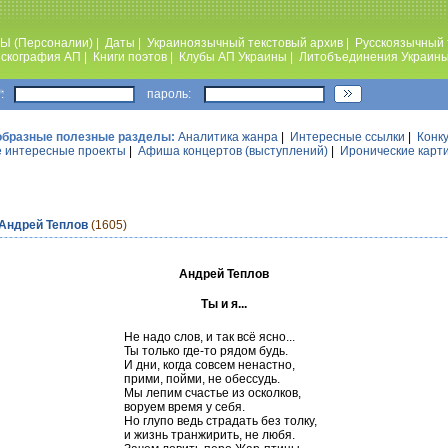
Ы (Персоналии)
|
Даты
|
Украиноязычный текстовый архив
|
Русскоязычный 
скография АП
|
Книги поэтов
|
Клубы АП Украины
|
Литобъединения Украин
:
пароль:
образные полезные разделы:
Аналитика жанра
|
Интересные ссылки
|
Конк
 интересные проекты
|
Афиша концертов (выступлений)
|
Иронические карт
Андрей Теплов
(1605)
Андрей Теплов
Ты и я...
Не надо слов, и так всё ясно...
Ты только где-то рядом будь.
И дни, когда совсем ненастно,
прими, пойми, не обессудь.
Мы лепим счастье из осколков,
воруем время у себя.
Но глупо ведь страдать без толку,
и жизнь транжирить, не любя.