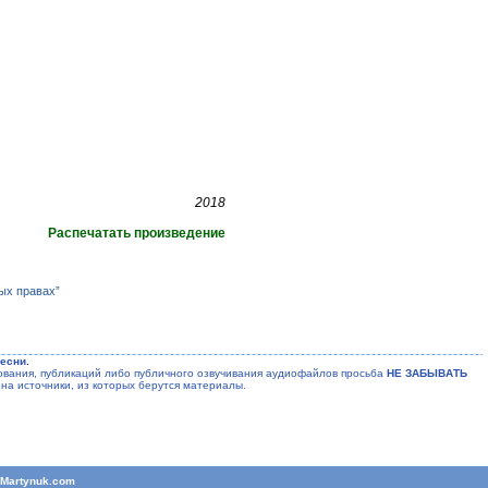
2018
Распечатать произведение
ых правах”
есни.
ания, публикаций либо публичного озвучивания аудиофайлов просьба
НЕ ЗАБЫВАТЬ
на источники, из которых берутся материалы.
T
Martynuk.com