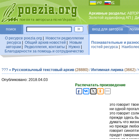
укр
рус
Архивные разделы:
АВТОР
Золотой аудиофонд АП
|
Ди
поиск
вход для авторов логин
О ресурсе poezia.org
|
Новости редколлегии
ресурса
|
Общий архив новостей
|
Новым
Познавательные и разно
авторам
|
Редколлегия, контакты
|
Нужно
|
гостей ресурса
|
Наиболее
Благодарности за помощь и сотрудничество
???
»
Русскоязычный текстовый архив
(28880)
/
Интимная лирика
(3662)
/
Опубликовано: 2018.04.03
Распечатать произведение
это говорит тво
ни одной прогал
это говорит сол
прежде здесь бы
думать что жизн
но прежде любо
говорит синопти
придет смирение