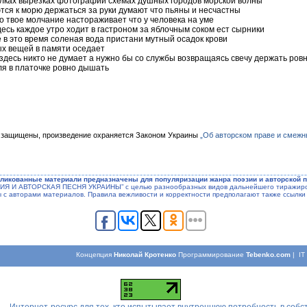
улках вырезках фотографий схемах душных городов морской волны
тся к морю держаться за руки думают что пьяны и несчастны
то твое молчание настораживает что у человека на уме
десь каждое утро ходит в гастроном за яблочным соком ест сырники
ме в это время соленая вода пристани мутный осадок крови
ых вещей в памяти оседает
 здесь никто не думает а нужно бы со службы возвращаясь свечу держать ров
ля в платочке ровно дышать
 защищены, произведение охраняется Законом Украины
„Об авторском праве и смежн
ликованные материали предназначены для популяризации жанра поэзии и авторской п
ЭЗИЯ И АВТОРСКАЯ ПЕСНЯ УКРАИНЫ” с целью разнообразных видов дальнейшего тиражиров
ы с авторами материалов. Правила вежливости и корректности предполагают также ссылки 
Концепция
Николай Кротенко
Программирование
Tebenko.com
| I