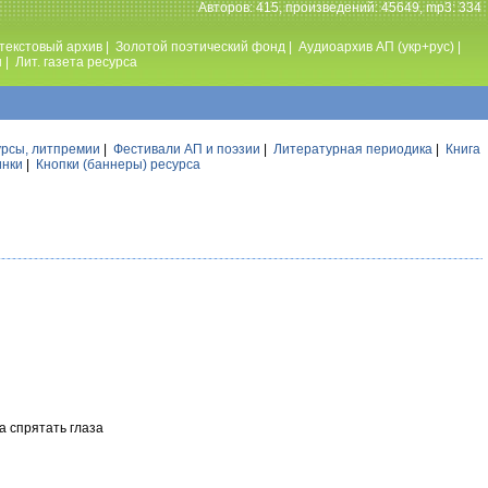
Авторов: 415, произведений: 45649, mp3: 334
текстовый архив
|
Золотой поэтический фонд
|
Аудиоархив АП (укр+рус)
|
ы
|
Лит. газета ресурса
урсы, литпремии
|
Фестивали АП и поэзии
|
Литературная периодика
|
Книга
инки
|
Кнопки (баннеры) ресурса
а спрятать глаза