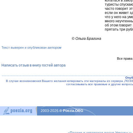
копаться в зако
туристы спускаю
часто говорит э
если он живет з
что у него на у
много неучтенн
об этом говорит
прятать три руб
©
Ольга Брагина
Текст выверен и опубликован
автором
Все права
Написать отзыв в книгу гостей автора
Опуб
В случае возникновения Вашего желания копировать эти материалы из сервера „ПО
согласовывать все правовые и другие вопрос
2003-2026
© Poezia.ORG