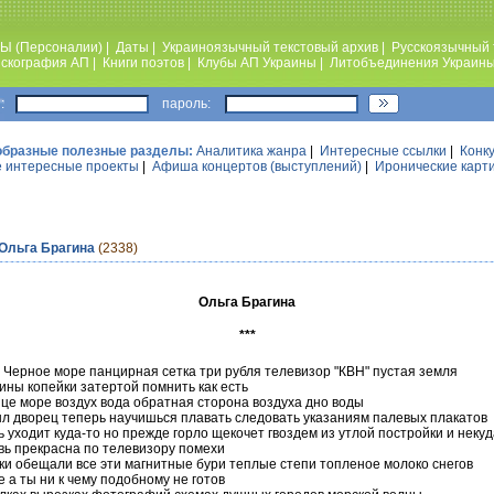
Ы (Персоналии)
|
Даты
|
Украиноязычный текстовый архив
|
Русскоязычный 
скография АП
|
Книги поэтов
|
Клубы АП Украины
|
Литобъединения Украин
:
пароль:
образные полезные разделы:
Аналитика жанра
|
Интересные ссылки
|
Конк
 интересные проекты
|
Афиша концертов (выступлений)
|
Иронические карт
Ольга Брагина
(2338)
Ольга Брагина
***
е Черное море панцирная сетка три рубля телевизор "КВН" пустая земля
ины копейки затертой помнить как есть
нце море воздух вода обратная сторона воздуха дно воды
л дворец теперь научишься плавать следовать указаниям палевых плакатов
ь уходит куда-то но прежде горло щекочет гвоздем из утлой постройки и некуд
вь прекрасна по телевизору помехи
ки обещали все эти магнитные бури теплые степи топленое молоко снегов
 а ты ни к чему подобному не готов