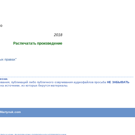
но
2018
Распечатать произведение
ых правах”
есни.
ания, публикаций либо публичного озвучивания аудиофайлов просьба
НЕ ЗАБЫВАТЬ
на источники, из которых берутся материалы.
T
Martynuk.com