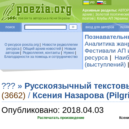
укр
рус
Архивные разделы:
АВТОР
архив
|
Золотой поэтически
поэтов
|
Клубы АП Украины
поиск
вход для авторов логин
Познавательн
Аналитика жан
О ресурсе poezia.org
|
Новости редколлегии
ресурса
|
Общий архив новостей
|
Новым
Фестивали АП 
авторам
|
Редколлегия, контакты
|
Нужно
|
ресурса
|
Наиб
Благодарности за помощь и сотрудничество
(выступлений)
???
»
Русскоязычный текстов
(3662)
/
Ксения Назарова (Pilgr
Опубликовано: 2018.04.03
Распечатать произведение
Ксени