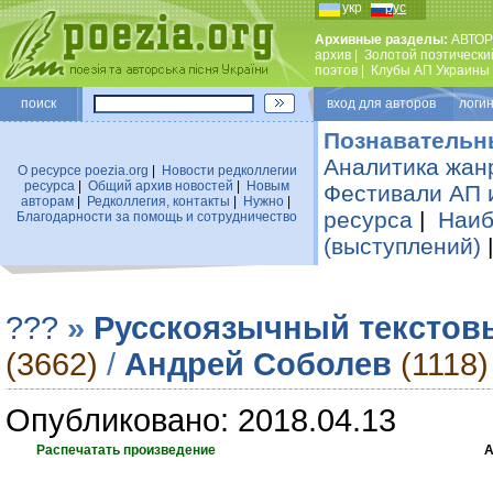
укр
рус
Архивные разделы:
АВТОР
архив
|
Золотой поэтически
поэтов
|
Клубы АП Украины
поиск
вход для авторов логин
Познавательн
Аналитика жан
О ресурсе poezia.org
|
Новости редколлегии
ресурса
|
Общий архив новостей
|
Новым
Фестивали АП 
авторам
|
Редколлегия, контакты
|
Нужно
|
ресурса
|
Наиб
Благодарности за помощь и сотрудничество
(выступлений)
???
»
Русскоязычный текстов
(3662)
/
Андрей Соболев
(1118)
Опубликовано: 2018.04.13
Распечатать произведение
А