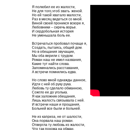
Я полюбил ее из жалости,
Не для того,чтоб звать женой.
Но ей такой хватало малости,
Раз в месяц видеться со мной.
Виной своей проникся вскоре я,
Любовники – сиречь ворье.
И сердобольная история
Не уменьшала боль ее.
Встречаться пробовал почаще я,
Создать, пытаясь, общий дом.
Но в обещания звучащие,
Мы оба верили с трудом.
Роман наш не имел названия,
Какие тут найти слова.
Запоминались расставания,
А встречи помнились едва.
Но слово мной однажды данное,
Идти с ней об руку рука.
Любовь ту сделало обманною,
Сожгло ее до уголька.
Я как заложник обещания,
Лишь жалость связывала с ней.
И встречи наши и прощания,
Больней все были и больней.
Не из каприза, не от шалости,
Она порвала наш роман.
Отвергла ту любовь из жалости,
Что так похожа на обман.